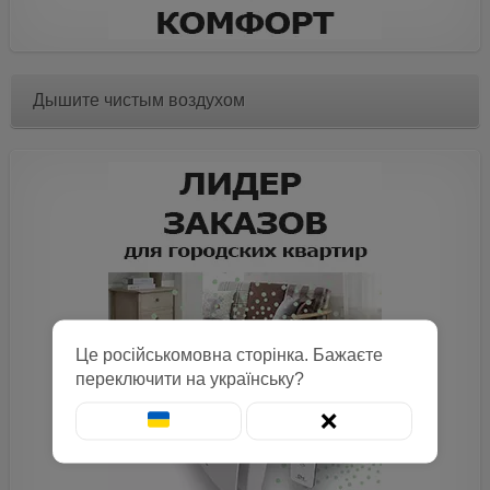
Дышите чистым воздухом
Це російськомовна сторінка. Бажаєте
переключити на українську?
❌