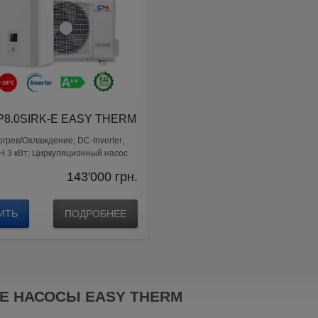
P8.0SIRK-E EASY THERM
грев/Охлаждение; DС-Inverter;
Н 3 кВт; Циркуляционный насос
143'000
грн.
ИТЬ
ПОДРОБНЕЕ
Е НАСОСЫ EASY THERM