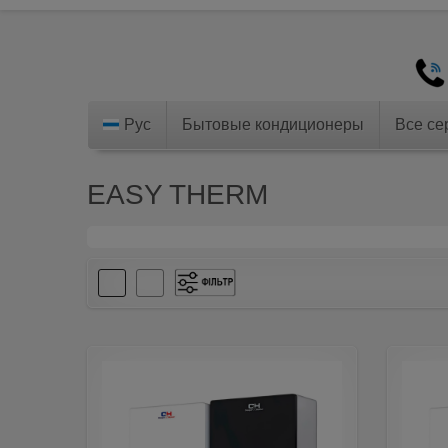
Рус
Бытовые кондиционеры
Все се
EASY THERM
Инвертор
(301)
Не инвертор
(57)
-
(115)