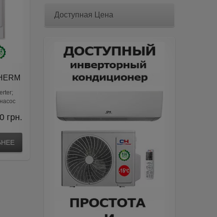
Доступная Цена
THERM
rter;
 насос
0
грн.
БНЕЕ