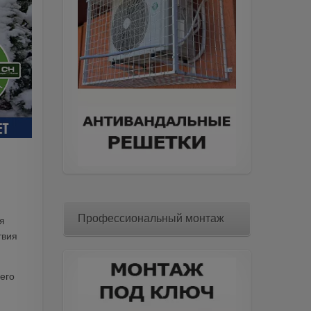
Профессиональный монтаж
я
твия
 его