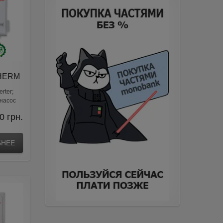
THERM
rter;
 насос
0
грн.
БНЕЕ