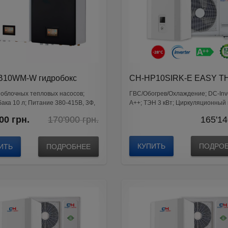
B10WM-W гидробокс
CH-HP10SIRK-E EASY 
R KIT
облочных тепловых насосов;
ГВС/Обогрев/Охлаждение; DС-Inve
ака 10 л; Питание
380-415В, 3Ф,
A++; ТЭН 3 кВт; Циркуляционный
Wilo
Original
Current
00
грн.
170'900
грн.
165'14
price
price
was:
is:
170'900
165'000
КУПИТЬ
ПОДРО
ИТЬ
ПОДРОБНЕЕ
грн..
грн..