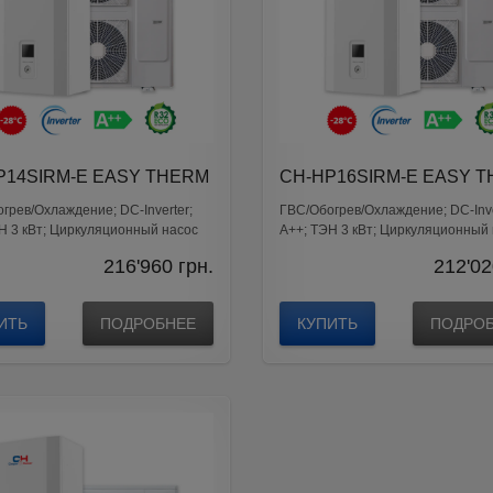
P14SIRM-E EASY THERM
CH-HP16SIRM-E EASY 
грев/Охлаждение; DС-Inverter;
ГВС/Обогрев/Охлаждение; DС-Inve
Н 3 кВт; Циркуляционный насос
A++; ТЭН 3 кВт; Циркуляционный
Wilo
216'960
грн.
212'02
ИТЬ
ПОДРОБНЕЕ
КУПИТЬ
ПОДРО