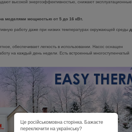
дают высокой энергоэффективностью, снижают эксплуатационные
а моделями мощностью от 5 до 16 кВт.
тивную работу даже при низких температурах окружающей среды
д
тное, обеспечивает легкость в использовании. Насос оснащен
аботу на каждый день недели. Есть встроенный многоступенчатый
Це російськомовна сторінка. Бажаєте
переключити на українську?