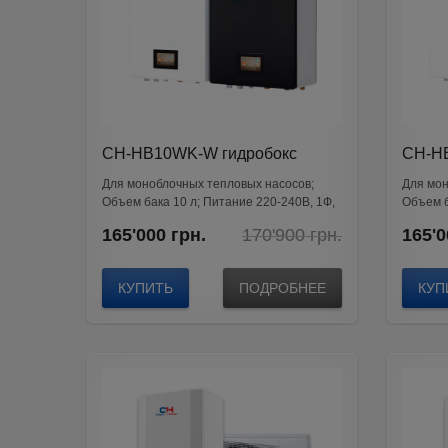
20 м²
(14)
25 м²
(31)
35 м²
(34)
50 м²
(41)
от 65м²
(52)
CH-HB10WK-W гидробокс
CH-H
WATER KIT
WATE
Для моноблочных тепловых насосов;
Для мон
Объем бака 10 л; Питание 220-240В, 1Ф,
Объем б
50Гц
50Гц
Original
Current
165'000
грн.
170'900
грн.
165'0
price
price
was:
is:
170'900
165'000
КУПИТЬ
ПОДРОБНЕЕ
КУП
грн..
грн..