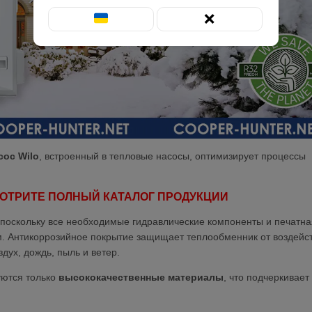
❌
ос Wilo
, встроенный в тепловые насосы, оптимизирует процессы
ОТРИТЕ ПОЛНЫЙ КАТАЛОГ ПРОДУКЦИИ
 поскольку все необходимые гидравлические компоненты и печатна
ом. Антикоррозийное покрытие защищает теплообменник от воздейс
дух, дождь, пыль и ветер.
уются только
высококачественные материалы
, что подчеркивает