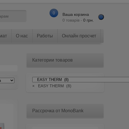
0
Ваша корзина
0 товарів -
0
грн.
мат
О нас
Работы
Онлайн просчет
Категории товаров
×
EASY THERM (8)
Рассрочка от MonoBank