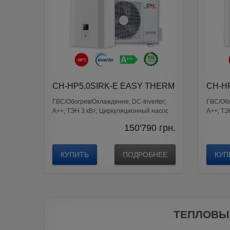
CH-HP5.0SIRK-E EASY THERM
CH-H
ГВС/Обогрев/Охлаждение; DС-Inverter;
ГВС/Обо
A++; ТЭН 3 кВт; Циркуляционный насос
A++; ТЭ
Wilo
Wilo
150'790
грн.
КУПИТЬ
ПОДРОБНЕЕ
КУП
ТЕПЛОВЫ