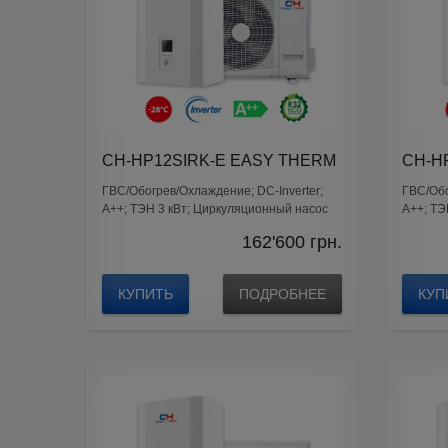
CH-HP12SIRK-E EASY THERM
CH-H
ГВС/Обогрев/Охлаждение; DС-Inverter;
ГВС/Обо
A++; ТЭН 3 кВт; Циркуляционный насос
A++; ТЭ
Wilo
Wilo
162'600
грн.
КУПИТЬ
ПОДРОБНЕЕ
КУП