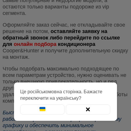
самые популярные и недорогие модели, а
остаются только варианты подороже из vip
сегмента.
Оформляйте заказ сейчас, не откладывайте свое
решение на потом,
оставляйте заявку на
обратный звонок либо перейдите по ссылке
для
онлайн подбора
кондиционера
Cooper&Hunter и получите дополнительную скидку
на монтаж.
Чтобы подобрать максимально подходящее по
всем параметрам устройство, нужно оценивать не
только внешнюю привлекательность, но и ряд
других параметров, наличие WiFi модуля для
Це російськомовна сторінка. Бажаєте
удаленного управления, систему контроля работы
переключити на українську?
компрессора, экономичность и многое другое.
❌
Быстро прогреть или остудить помещение,
работать при этом по запрограммированному
графику и обеспечить минимальное