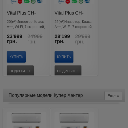
Vital Plus CH-
Vital Plus CH-
S07FTXF6
S09FTXF6
20(м²)Инвертор; Класс
25(м²)Инвертор; Класс
А++; Wi-Fi; 7 скоростей;
А++; Wi-Fi; 7 скоростей;
CH SMART-ION Filter;
CH SMART-ION Filter;
Original
Current
Original
Current
23'999
24'999
28'199
29'999
GENERATION VI
GENERATION VI
price
price
price
price
грн.
грн.
грн.
грн.
was:
is:
was:
is:
24'999
23'999
29'999
28'199
грн..
грн..
грн..
грн..
КУПИТЬ
КУПИТЬ
ПОДРОБНЕЕ
ПОДРОБНЕЕ
Популярные модели Купер Хантер
Еще »