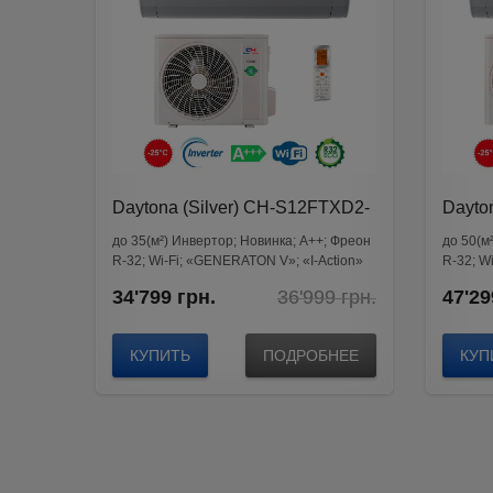
Daytona (Silver) CH-S12FTXD2-
Dayto
SC
SC
до 35(м²) Инвертор; Новинка; A++; Фреон
до 50(м
R-32; Wi-Fi; «GENERATON V»; «I-Action»
R-32; W
Original
Current
34'799
грн.
36'999
грн.
47'29
price
price
was:
is:
36'999
34'799
КУПИТЬ
ПОДРОБНЕЕ
КУП
грн..
грн..