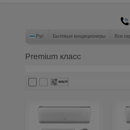
Рус
Бытовые кондиционеры
Все се
Premium класс
Инвертор
(301)
Не инвертор
(57)
-
(115)