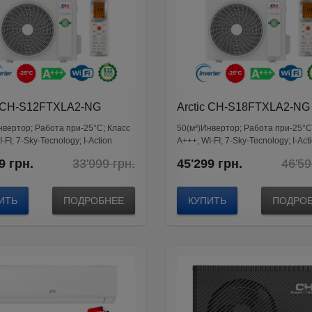
c CH-S12FTXLA2-NG
Arctic CH-S18FTXLA2-NG
нвертор; Работа при-25°C; Класс
50(м²)Инвертор; Работа при-25°C
-FI; 7-Sky-Tecnology; I-Action
А+++; WI-FI; 7-Sky-Tecnology; I-Act
Original
Current
9
грн.
33'999
грн.
45'299
грн.
46'5
price
price
was:
is:
33'999
32'599
ИТЬ
ПОДРОБНЕЕ
КУПИТЬ
ПОДРО
грн..
грн..