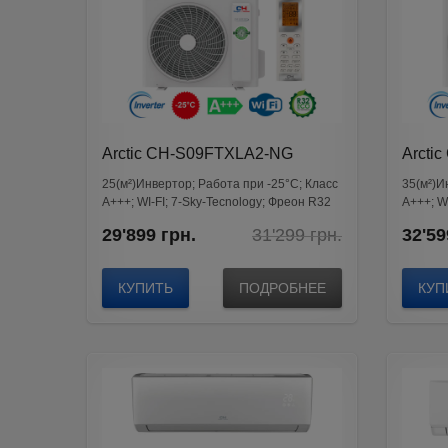
20 м²
(14)
25 м²
(31)
35 м²
(34)
50 м²
(41)
от 65м²
(52)
Arctic CH-S09FTXLA2-NG
Arcti
25(м²)Инвертор; Работа при -25°C; Класс
35(м²)И
А+++; WI-FI; 7-Sky-Tecnology; Фреон R32
А+++; WI
Original
Current
29'899
грн.
31'299
грн.
32'59
price
price
was:
is:
31'299
29'899
КУПИТЬ
ПОДРОБНЕЕ
КУП
грн..
грн..