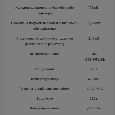
Холодопродуктивність (Фанкойли або
7,8 кВт
радіатори)
Споживана потужність опалення (Фанкойли
2,67 кВт
або радіатори)
Споживана потужність охолодження
2,48 кВт
(Фанкойли або радіатори)
Джерело живлення
~380-
415В/50Гц/3ф
Холодоагент
R32
Температура води
40~80°С
Температурний діапазон роботи
-30°C~45°C
Вага нетто
151 кг
Площа приміщення
до 150 м²