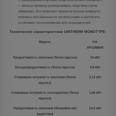
— размораживать дольше, когда блок сильно обледенел;
— меньше времени размораживать, когда блок слегка
обмерзает. Это позволяет принести больше комфорта,
избежать нестабильности теплопоставки и обеспечить
устойчивое теплоснабжение для пользователей.
Технические характеристики UNITHERM MONOTYPE:
Модель
CH-
HP10MIRM
Продуктивність опалення (Тепла підлога)
10 кВт
Холодопродуктивність (Тепла підлога)
8,8 кВт
Споживана потужність опалення (Тепла
2,15 кВт
підлога)
Споживана потужність охолодження (Тепла
1,96 кВт
підлога)
Продуктивність опалення (Фанкойли або
10,0 кВт
радіатори)