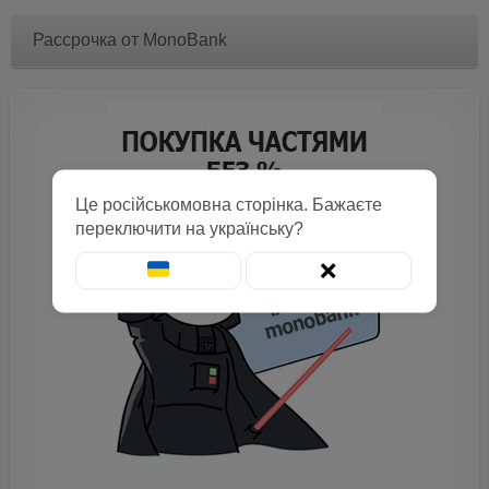
Рассрочка от MonoBank
Це російськомовна сторінка. Бажаєте
переключити на українську?
❌