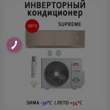
КНОПКА
ЗВ'ЯЗКУ