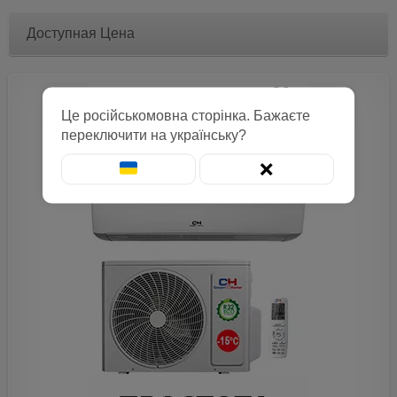
Доступная Цена
Це російськомовна сторінка. Бажаєте
переключити на українську?
❌