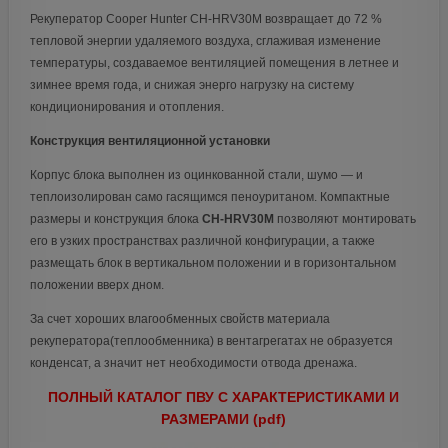
Рекуператор Сooper Hunter CH-HRV30M возвращает до 72 %
тепловой энергии удаляемого воздуха, сглаживая изменение
температуры, создаваемое вентиляцией помещения в летнее и
зимнее время года, и снижая энерго нагрузку на систему
кондиционирования и отопления.
Конструкция вентиляционной установки
Корпус блока выполнен из оцинкованной стали, шумо — и
теплоизолирован само гасящимся пеноуританом. Компактные
размеры и конструкция блока
CH-HRV30M
позволяют монтировать
его в узких пространствах различной конфигурации, а также
размещать блок в вертикальном положении и в горизонтальном
положении вверх дном.
За счет хороших влагообменных свойств материала
рекуператора(теплообменника) в вентагрегатах не образуется
конденсат, а значит нет необходимости отвода дренажа.
ПОЛНЫЙ КАТАЛОГ ПВУ С ХАРАКТЕРИСТИКАМИ И
РАЗМЕРАМИ (pdf)