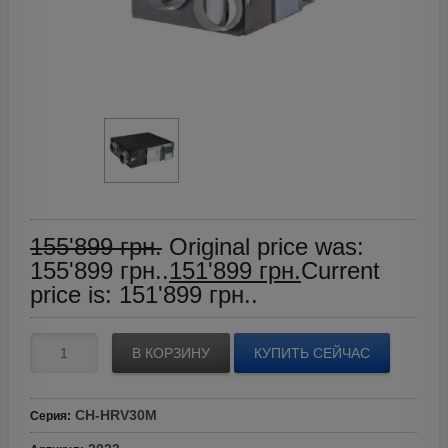
155'899
грн.
Original price was:
155'899 грн..
151'899
грн.
Current
price is: 151'899 грн..
В КОРЗИНУ
КУПИТЬ СЕЙЧАС
CH-HRV30M
Серия
: