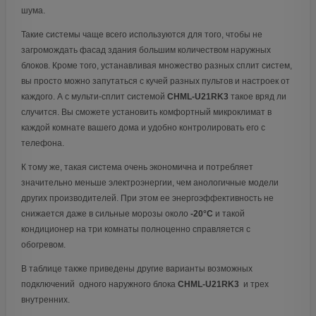
шума.
Такие системы чаще всего используются для того, чтобы не
загромождать фасад здания большим количеством наружных
блоков. Кроме того, устанавливая множество разных сплит систем,
вы просто можно запутаться с кучей разных пультов и настроек от
каждого. А с мульти-сплит системой
CHML-U21RK3
такое вряд ли
случится. Вы сможете установить комфортный микроклимат в
каждой комнате вашего дома и удобно контролировать его с
телефона.
К тому же, такая система очень экономична и потребляет
значительно меньше электроэнергии, чем анологичные модели
других производителей. При этом ее энергоэффективность не
снижается даже в сильные морозы около
-20°С
и такой
кондиционер на три комнаты полноценно справляется с
обогревом.
В таблице также приведены другие варианты возможных
подключений одного наружного блока
CHML-U21RK3
и трех
внутренних.