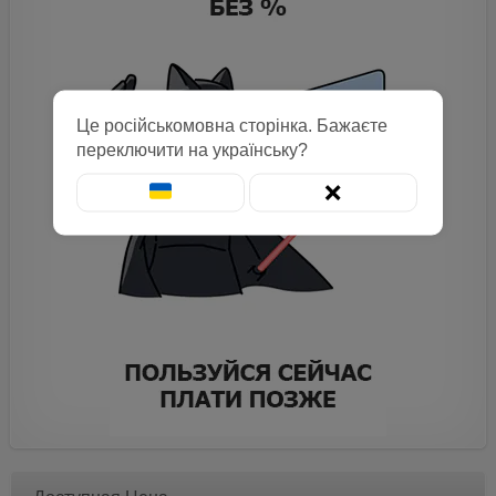
Це російськомовна сторінка. Бажаєте
переключити на українську?
❌