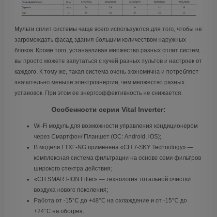
Мульти сплит системы чаще всего используются для того, чтобы не
загромождать фасад здания большим количеством наружных
блоков. Кроме того, устанавливая множество разных сплит систем,
вы просто можете запутаться с кучей разных пультов и настроек от
каждого. К тому же, такая система очень экономична и потребляет
значительно меньше электроэнергии, чем множество разных
установок. При этом ее энергоэффективность не снижается.
Особенности серии Vital Inverter:
Wi-Fi модуль для возможности управления кондиционером
через Смартфон/ Планшет (ОС: Android, iOS);
В модели FTXF-NG применена «CH 7-SKY Technology» —
комплексная система фильтрации на основе семи фильтров
широкого спектра действия;
«CH SMART-ION Filter» — технология тотальной очистки
воздуха нового поколения;
Работа от -15°С до +48°С на охлаждение и от -15°С до
+24°С на обогрев;