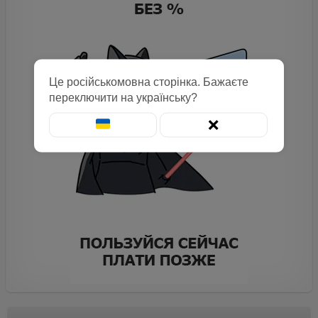
Це російськомовна сторінка. Бажаєте
переключити на українську?
❌