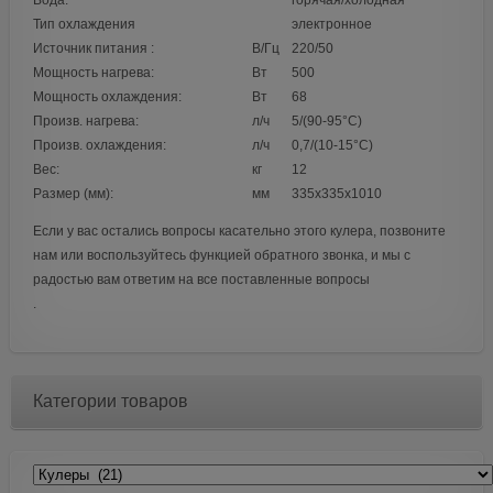
Вода:
горячая/холодная
Тип охлаждения
электронное
Источник питания :
В/Гц
220/50
Мощность нагрева:
Вт
500
Мощность охлаждения:
Вт
68
Произв. нагрева:
л/ч
5/(90-95°C)
Произв. охлаждения:
л/ч
0,7/(10-15°C)
Вес:
кг
12
Размер (мм):
мм
335х335х1010
Если у вас остались вопросы касательно этого кулера, позвоните
нам или воспользуйтесь функцией обратного звонка, и мы с
радостью вам ответим на все поставленные вопросы
.
Категории товаров