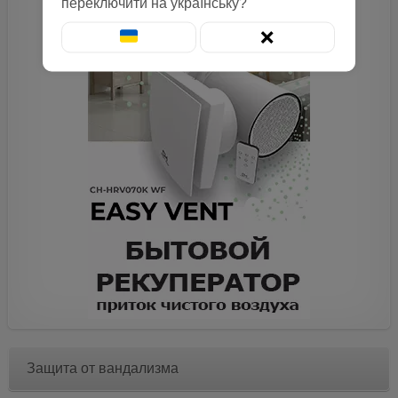
переключити на українську?
❌
Защита от вандализма