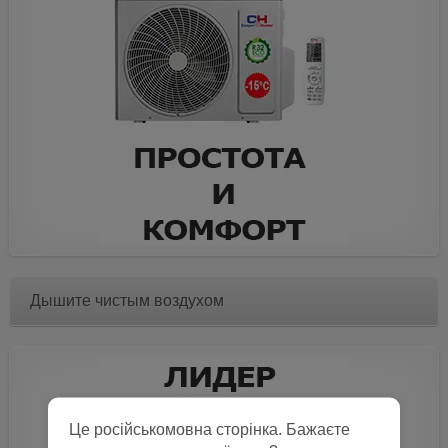
Дышите чистым воздухом
Це російськомовна сторінка. Бажаєте