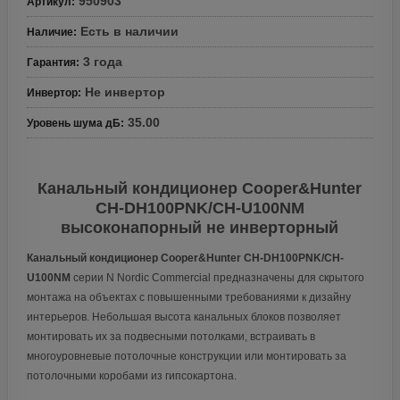
950903
Артикул
:
Есть в наличии
Наличие
:
3 года
Гарантия
:
Не инвертор
Инвертор
:
35.00
Уровень шума дБ
:
Канальный кондиционер Cooper&Hunter
CH-DH100PNK/CH-U100NM
высоконапорный не инверторный
Канальный кондиционер Cooper&Hunter CH-DH100PNK/CH-
U100NM
серии N Nordic Commercial предназначены для скрытого
монтажа на объектах с повышенными требованиями к дизайну
интерьеров. Небольшая высота канальных блоков позволяет
монтировать их за подвесными потолками, встраивать в
многоуровневые потолочные конструкции или монтировать за
потолочными коробами из гипсокартона.