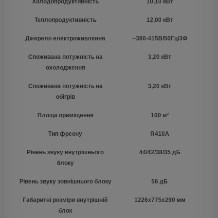
Холодопродуктивність
10,10 кВт
Теплопродуктивність
12,00 кВт
Джерело електроживлення
~380-415В/50Гц/3Ф
Споживана потужність на
3,20 кВт
охолодження
Споживана потужність на
3,20 кВт
обігрів
Площа приміщення
100 м²
Тип фреону
R410А
Рівень звуку внутрішнього
44/42/38/35 дБ
блоку
Рівень звуку зовнішнього блоку
56 дБ
Габаритні розміри внутрішній
1226х775х290 мм
блок