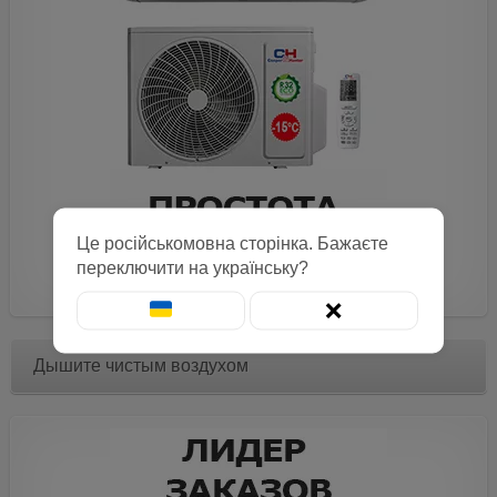
Це російськомовна сторінка. Бажаєте
переключити на українську?
❌
Дышите чистым воздухом