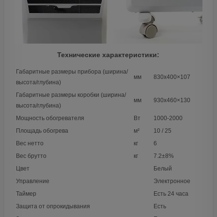
Технические характеристики:
Габаритные размеры прибора (ширина/
мм
830х400×107
высота/глубина)
Габаритные размеры коробки (ширина/
мм
930х460×130
высота/глубина)
Мощность обогревателя
Вт
1000-2000
Площадь обогрева
м²
10 / 25
Вес нетто
кг
6
Вес брутто
кг
7.2±8%
Цвет
Белый
Управление
Электронное
Таймер
Есть 24 часа
Защита от опрокидывания
Есть