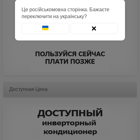
Це російськомовна сторінка. Бажаєте
переключити на українську?
❌
Доступная Цена