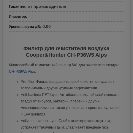
от производителя
Гарантия
:
-
Инвертор
:
0.00
Уровень шума дБ
:
Фильтр для очистителя воздуха
Cooper&Hunter CH-P36W5 Alps
Многослойный композитный фильтр 5в1 для очистителя воздуха
CH-P36W5 Alps
:
Pre-filter: Фильтр предварительной очистки, он удаляет
волосы/пыль и другие крупные загрязнители
Anti-bacteria PET layer: Антибактериальный слой очищает
воздух от вирусов, бактерий, плесени и других
микроорганизмов, а также увеличивает срок эксплуатации
HEPA фильтра.
Activated carbon layer: Слой с активированным углем,
устраняет табачный дым, улавливает вредные газы