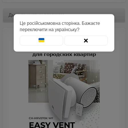
Дышите чистым воздухом
Це російськомовна сторінка. Бажаєте
переключити на українську?
❌