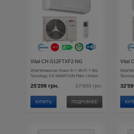
25 м²
(31)
35 м²
(34)
50 м²
(41)
от 65м²
(52)
Vital CH-S12FTXF2-NG
Vital
35(м²)Инвертор; Класс А++; Wi-Fi; 7-Sky
50(м²)И
Tecnology; CH SMART-ION Filter; I-Action
Tecnolog
Original
Current
25'299
грн.
27'899
грн.
32'59
price
price
was:
is:
27'899
25'299
КУПИТЬ
ПОДРОБНЕЕ
КУП
грн..
грн..