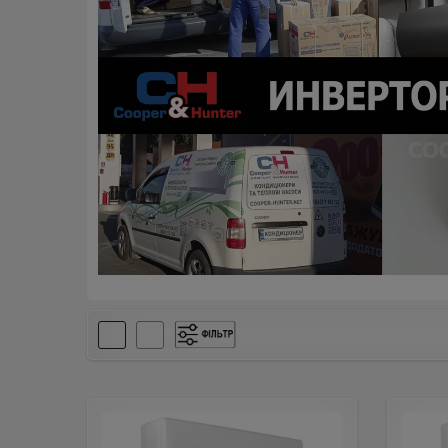
-
(115)
20 м²
(14)