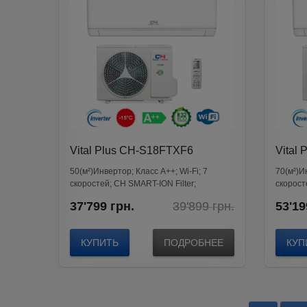
Vital Plus CH-S18FTXF6
Vital
50(м²)Инвертор; Класс А++; Wi-Fi; 7
70(м²)Ин
скоростей; CH SMART-ION Filter;
скорост
GENERATION VI
GENERA
Original
Current
37'799
грн.
39'899
грн.
53'19
price
price
was:
is:
39'899
37'799
КУПИТЬ
ПОДРОБНЕЕ
КУП
грн..
грн..