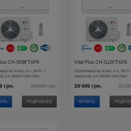
 Plus CH-S09FTXF6
Vital Plus CH-S12FTXF6
вертор; Класс А++; Wi-Fi; 7
35(м²)Инвертор; Класс А++; Wi-Fi;
ей; CH SMART-ION Filter;
скоростей; CH SMART-ION Filter;
TION VI
GENERATION VI
Original
Current
9
грн.
29'999
грн.
29'499
грн.
31'5
price
price
was:
is:
29'999
28'199
ИТЬ
ПОДРОБНЕЕ
КУПИТЬ
ПОДРО
грн..
грн..