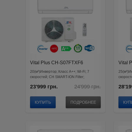
Vital Plus CH-S07FTXF6
Vital
20(м²)Инвертор; Класс А++; Wi-Fi; 7
25(м²)Ин
скоростей; CH SMART-ION Filter;
скорост
GENERATION VI
GENERA
Original
Current
23'999
грн.
24'999
грн.
28'19
price
price
was:
is:
24'999
23'999
КУПИТЬ
ПОДРОБНЕЕ
КУП
грн..
грн..