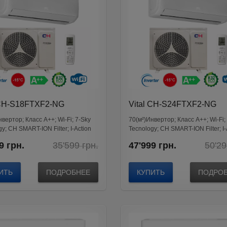
 CH-S18FTXF2-NG
Vital CH-S24FTXF2-NG
нвертор; Класс А++; Wi-Fi; 7-Sky
70(м²)Инвертор; Класс А++; Wi-Fi;
y; CH SMART-ION Filter; I-Action
Tecnology; CH SMART-ION Filter; I-
Original
Current
9
грн.
35'599
грн.
47'999
грн.
50'2
price
price
was:
is:
35'599
32'599
ИТЬ
ПОДРОБНЕЕ
КУПИТЬ
ПОДРО
грн..
грн..