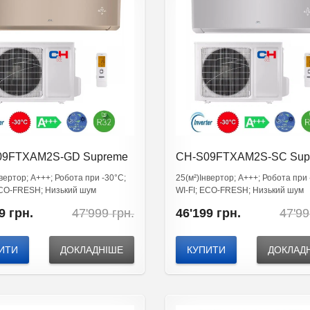
09FTXAM2S-GD Supreme
CH-S09FTXAM2S-SC Sup
нвертор; А+++; Робота при -30°C;
25(м²)Інвертор; А+++; Робота при 
ЕСО-FRESH; Низький шум
WI-FI; ЕСО-FRESH; Низький шум
Original
Current
9
грн.
47'999
грн.
46'199
грн.
47'9
price
price
was:
is:
47'999
46'199
ИТИ
ДОКЛАДНІШЕ
КУПИТИ
ДОКЛАД
грн..
грн..