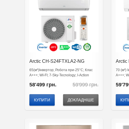
Arctic CH-S24FTXLA2-NG
Arcti
65(м²)Інвертор; Робота при-25°C; Клас
70 (м²) 
А+++; WI-FI; 7-Sky-Tecnology; I-Action
А+++; Wi
Original
Current
58'499
грн.
59'999
грн.
59'79
price
price
was:
is:
59'999
58'499
КУПИТИ
ДОКЛАДНІШЕ
КУП
грн..
грн..