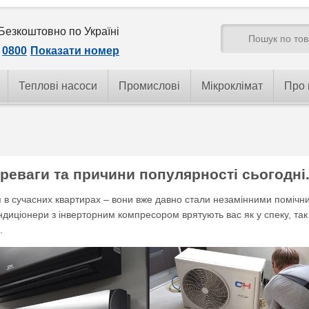
Безкоштовно по Україні
0800
Показати номер
Теплові насоси
Промислові
Мікроклімат
Про 
ереваги та причини популярності сьогодні
я в сучасних квартирах – вони вже давно стали незамінними помічн
диціонери з інверторним компресором врятують вас як у спеку, так 
.