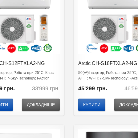
c CH-S12FTXLA2-NG
Arctic CH-S18FTXLA2-NG
нвертор; Робота при-25°C; Клас
50(м²)Інвертор; Робота при-25°C;
-FI; 7-Sky-Tecnology; I-Action
А+++; WI-FI; 7-Sky-Tecnology; I-Act
Original
Current
9
грн.
33'999
грн.
45'299
грн.
46'5
price
price
was:
is:
33'999
32'599
ИТИ
ДОКЛАДНІШЕ
КУПИТИ
ДОКЛАД
грн..
грн..