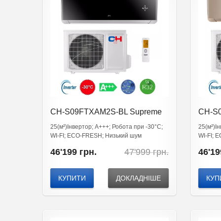
CH-S09FTXAM2S-BL Supreme
CH-S
25(м²)Інвертор; А+++; Робота при -30°C;
25(м²)І
WI-FI; ЕСО-FRESH; Низький шум
WI-FI; 
Original
Current
46'199
грн.
47'999
грн.
46'19
price
price
was:
is:
47'999
46'199
КУПИТИ
ДОКЛАДНІШЕ
КУП
грн..
грн..