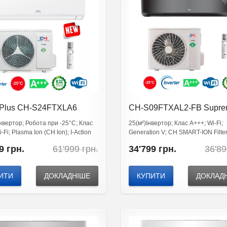
c Plus CH-S24FTXLA6
CH-S09FTXAL2-FB Supr
Continental (Full Black)
Інвертор; Робота при -25°C; Клас
25(м²)Інвертор; Клас А+++; Wi-Fi;
-Fi; Plasma Ion (CH Ion); I-Action
Generation V; CH SMART-ION Filter
Підвищений ресурс роботи
Original
Current
9
грн.
61'999
грн.
34'799
грн.
36'8
price
price
was:
is:
61'999
59'799
ИТИ
ДОКЛАДНІШЕ
КУПИТИ
ДОКЛАД
грн..
грн..