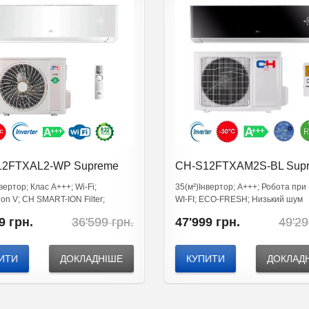
12FTXAL2-WP Supreme
CH-S12FTXAM2S-BL Sup
ental (White)
вертор; Клас А+++; Wi-Fi;
35(м²)Інвертор; А+++; Робота при 
ion V; CH SMART-ION Filter;
WI-FI; ЕСО-FRESH; Низький шум
ний ресурс роботи
Original
Current
9
грн.
36'599
грн.
47'999
грн.
49'2
price
price
was:
is:
36'599
35'199
ИТИ
ДОКЛАДНІШЕ
КУПИТИ
ДОКЛАД
грн..
грн..