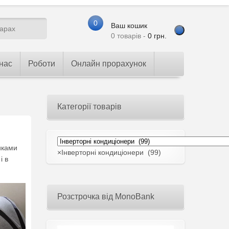
0
Ваш кошик
0 товарів -
0
грн.
нас
Роботи
Онлайн прорахунок
Категорії товарів
.
иками
×
Інверторні кондиціонери (99)
і в
Розстрочка від MonoBank