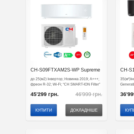
CH-S09FTXAM2S-WP Supreme
CH-S
Contin
до 25(м2) Інвертор; Новинка 2019; A+++;
35(м²)Ін
фреон R-32; Wi-Fi; “CH SMART-ION Filter”
Generat
Підвище
Original
Current
45'299
грн.
46'999
грн.
36'99
price
price
was:
is:
46'999
45'299
КУПИТИ
ДОКЛАДНІШЕ
КУП
грн..
грн..