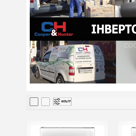
Інвертор
(339)
Не інвертор
(69)