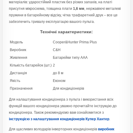
матеріалів: ударостійкий пластик без різких запахів, на платі
присутня мікросхема, товщина плати
1,6 мм
, нержавіючі металеві
пружини в батарейному відсіку, чітка трафаретний друк – все це
забезпечить тривалу експлуатацію вашого пульта.
Технічні характеристики:
Модель
Cooper&Hunter Prima Plus
Виробник
C&H
Живлення
Батарейки типу AAA
Кількість батарейок (шт.)
2
Дистанція
до 8 м
Якість
Економ
Призначення
Для кондиціонерів
Для налаштування кондиціонера з пульта і використання всіх
функцій вашого кондиціонера уважно прочитайте інструкцію до
кондиціонера. Також рекомендуємо вам ознайомитися з
інструкцією з налаштування кондиціонерів Купер Хантер
.
Для щасливих володарів інверторних кондиціонерів
виробник