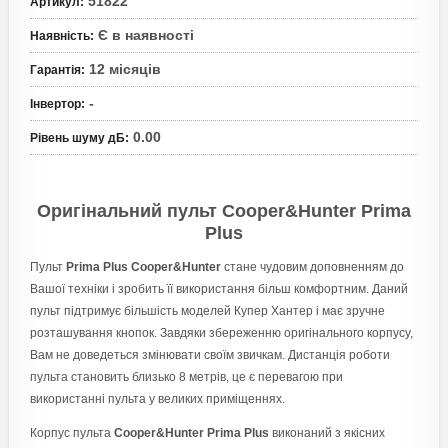
51822
Артикул
:
Є в наявності
Наявність
:
12 місяців
Гарантія
:
-
Інвертор
:
0.00
Рівень шуму дБ
:
Оригінальний пульт Cooper&Hunter Prima
Plus
Пульт
Prima Plus Cooper&Hunter
стане чудовим доповненням до
Вашої техніки і зробить її використання більш комфортним. Даний
пульт підтримує більшість моделей Купер Хантер і має зручне
розташування кнопок. Завдяки збереженню оригінального корпусу,
Вам не доведеться змінювати своїм звичкам. Дистанція роботи
пульта становить близько 8 метрів, це є перевагою при
використанні пульта у великих приміщеннях.
Корпус пульта
Cooper&Hunter Prima Plus
виконаний з якісних