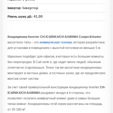
Інвертор
Інвертор
:
41.00
Рівень шуму дБ
:
Кондиционер Inverter CH-IC48NK4/CH-IU48NM4 Cooper&Hunter
кассетного типа
– это
коммерческая техника
, которая разработана
для установки в помещениях с высотой потолков не меньше 5 м.
Идеально подойдет для офисов, в которых есть большие комнаты
без перегородок. В Call centr-е, где сидит много людей, обычным
сплитом не отделаешься. Точно так же кассетные кондиционеры
монтируют в частных домах, в гостиных залах, где не предусмотрен
монтаж сплит систем.
За счет своей прямоугольной конструкции кондиционер Inverter
CH-
IC48NK4/CH-IU48NM4
раздувает воздух в 4-стороны, что
позволяет получить комфортный климат даже в самых больших
типах комнат. Кондиционеры этой серии рассчитаны на площадь
от 35-180 м².