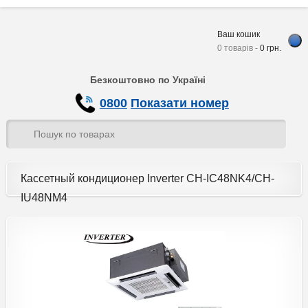
Ваш кошик
0 товарів -
0
грн.
Безкоштовно по Україні
0800
Показати номер
Кассетный кондиционер Inverter CH-IC48NK4/CH-
IU48NM4