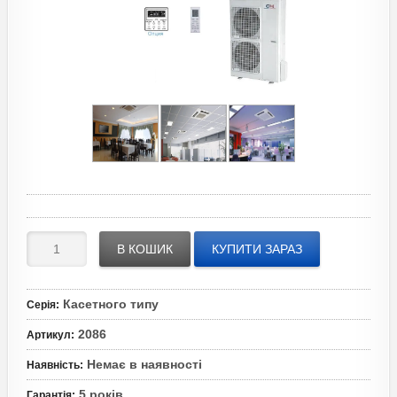
В КОШИК
КУПИТИ ЗАРАЗ
Касетного типу
Серія
:
2086
Артикул
:
Немає в наявності
Наявність
:
5 років
Гарантія
: