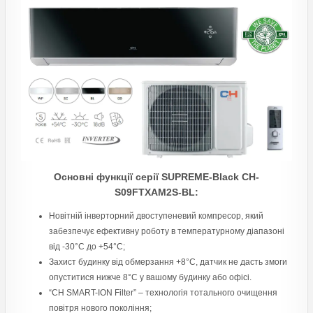
Основні функції серії SUPREME-Black CH-
S09FTXAM2S-BL:
Новітній інверторний двоступеневий компресор, який
забезпечує ефективну роботу в температурному діапазоні
від -30°С до +54°C;
Захист будинку від обмерзання +8°C, датчик не дасть змоги
опуститися нижче 8°C у вашому будинку або офісі.
“CH SMART-ION Filter” – технологія тотального очищення
повітря нового покоління;