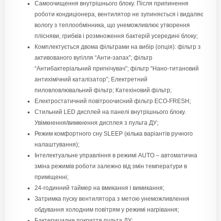
Самоочищення внутрішнього блоку. Після припинення
роботи кондиціонера, вентилятор не зупиняється і видаляє
вологу з теплообмінника, що унеможливлює утворення
плісняви, грибків і розмноження бактерій усередині блоку;
Комплектується двома фільтрами на вибір (опція): фільтр з
активованого вугілля “Анти-запах”; фільтр
“Антибактеріальний пригнічувач”; фільтр “Нано-титановий
антихімічний каталізатор”; Електретний
пиловловлювальний фільтр; Катехіновий фільтр;
Електростатичний повітроочисний фільтр ЕСО-FRESH;
Стильний LED дисплей на панелі внутрішнього блоку.
Увімкнення/вимкнення дисплея з пульта ДУ;
Режим комфортного сну SLЕЕР (кілька варіантів ручного
налаштування);
Інтелектуальне управління в режимі AUTO – автоматична
зміна режимів роботи залежно від змін температури в
приміщенні;
24-годинний таймер на вмикання і вимикання;
Затримка пуску вентилятора з метою унеможливлення
обдування холодним повітрям у режимі нагрівання;
Бактерицидне покриття пульта ДУ;