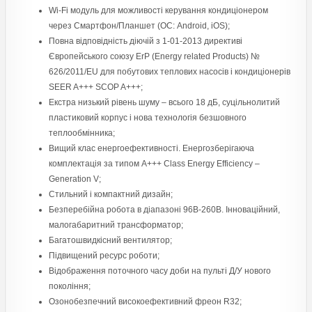
Wi-Fi модуль для можливості керування кондиціонером
через Смартфон/Планшет (ОС: Android, iOS);
Повна відповідність діючій з 1-01-2013 директиві
Європейського союзу ErP (Energy related Products) №
626/2011/EU для побутових теплових насосів і кондиціонерів
SEER A+++ SCOP A+++;
Екстра низький рівень шуму – всього 18 дБ, суцільнолитий
пластиковий корпус і нова технологія безшовного
теплообмінника;
Вищий клас енергоефективності. Енергозберігаюча
комплектація за типом A+++ Class Energy Efficiency –
Generation V;
Стильний і компактний дизайн;
Безперебійна робота в діапазоні 96В-260В. Інноваційний,
малогабаритний трансформатор;
Багатошвидкісний вентилятор;
Підвищений ресурс роботи;
Відображення поточного часу доби на пульті Д/У нового
покоління;
Озонобезпечний високоефективний фреон R32;