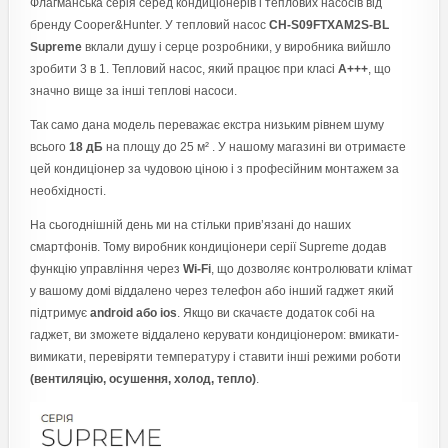
Флагманська серія серед кондиціонерів і теплових насосів від
бренду Cooper&Hunter. У тепловий насос
CH-S09FTXAM2S-BL
Supreme
вклали душу і серце розробники, у виробника вийшло
зробити 3 в 1. Тепловий насос, який працює при класі
А+++
, що
значно вище за інші теплові насоси.
Так само дана модель переважає екстра низьким рівнем шуму
всього
18 дБ
на площу до 25 м² . У нашому магазині ви отримаєте
цей кондиціонер за чудовою ціною і з професійним монтажем за
необхідності.
На сьогоднішній день ми на стільки прив’язані до наших
смартфонів. Тому виробник кондиціонери серії Supreme додав
функцію управління через
Wi-Fi
, що дозволяє контролювати клімат
у вашому домі віддалено через телефон або інший гаджет який
підтримує
android або ios
. Якщо ви скачаєте додаток собі на
гаджет, ви зможете віддалено керувати кондиціонером: вмикати-
вимикати, перевіряти температуру і ставити інші режими роботи
(вентиляцію, осушення, холод, тепло)
.