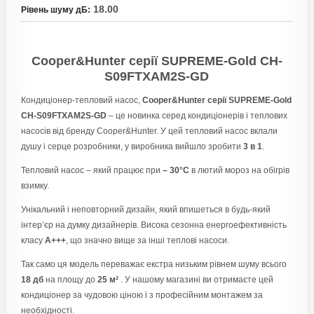
18.00
Рівень шуму дБ
:
Cooper&Hunter серії SUPREME-Gold CH-
S09FTXAM2S-GD
Кондиціонер-тепловий насос,
Cooper&Hunter серії SUPREME-Gold
CH-S09FTXAM2S-GD
– це новинка серед кондиціонерів і теплових
насосів від бренду Cooper&Hunter. У цей тепловий насос вклали
душу і серце розробники, у виробника вийшло зробити
3 в 1
.
Тепловий насос – який працює при
– 30°С
в лютий мороз на обігрів
взимку.
Унікальний і неповторний дизайн, який впишеться в будь-який
інтер’єр на думку дизайнерів. Висока сезонна енергоефективність
класу
А+++
, що значно вище за інші теплові насоси.
Так само ця модель переважає екстра низьким рівнем шуму всього
18 дб
на площу до
25 м²
. У нашому магазині ви отримаєте цей
кондиціонер за чудовою ціною і з професійним монтажем за
необхідності.