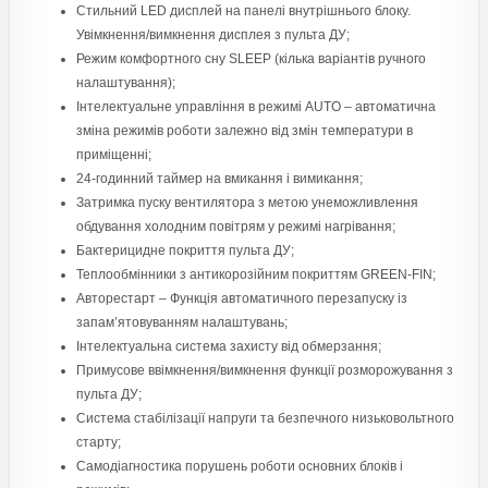
Стильний LED дисплей на панелі внутрішнього блоку.
Увімкнення/вимкнення дисплея з пульта ДУ;
Режим комфортного сну SLЕЕР (кілька варіантів ручного
налаштування);
Інтелектуальне управління в режимі AUTO – автоматична
зміна режимів роботи залежно від змін температури в
приміщенні;
24-годинний таймер на вмикання і вимикання;
Затримка пуску вентилятора з метою унеможливлення
обдування холодним повітрям у режимі нагрівання;
Бактерицидне покриття пульта ДУ;
Теплообмінники з антикорозійним покриттям GREEN-FIN;
Авторестарт – Функція автоматичного перезапуску із
запам’ятовуванням налаштувань;
Інтелектуальна система захисту від обмерзання;
Примусове ввімкнення/вимкнення функції розморожування з
пульта ДУ;
Система стабілізації напруги та безпечного низьковольтного
старту;
Самодіагностика порушень роботи основних блоків і