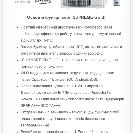
Основні функції серії SUPREME-Gold:
Новітній інверторний двоступеневий компресор, який
забезпечує ефективну роботу в температурному діапазоні
від -30°С до +54°C;
Захист будинку від обмерзання +8°C, датчик не дасть змоги
опуститися нижче 8° у вашому будинку або офісі.
“CH SMART-ION Filter” – технологія тотального очищення
повітря нового покоління;
Wi-Fi модуль для можливості керування кондиціонером
через Смартфон/Планшет (ОС: Android, iOS);
Повна відповідність діючій з 1-01-2013 директиві
Європейського союзу ErP (Energy related Products) №
626/2011/EU для побутових теплових насосів і кондиціонерів
SEER A+++ SCOP A+++;
Екстра низький рівень шуму – всього 18 дБ, суцільнолитий
пластиковий корпус і нова технологія безшовного
теплообмінника;
Вищий клас енергоефективності. Енергозберігаюча