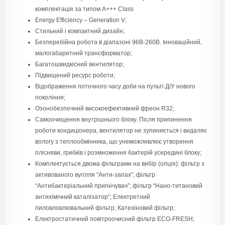
комплектація за типом A+++ Class
Energy Efficiency – Generation V;
Стильний і компактний дизайн;
Безперебійна робота в діапазоні 96В-260В. Інноваційний,
малогабаритний трансформатор;
Багатошвидкісний вентилятор;
Підвищений ресурс роботи;
Відображення поточного часу доби на пульті Д/У нового
покоління;
Озонобезпечний високоефективний фреон R32;
Самоочищення внутрішнього блоку. Після припинення
роботи кондиціонера, вентилятор не зупиняється і видаляє
вологу з теплообмінника, що унеможливлює утворення
плісняви, грибків і розмноження бактерій усередині блоку;
Комплектується двома фільтрами на вибір (опція): фільтр з
активованого вугілля “Анти-запах”; фільтр
“Антибактеріальний пригнічувач”; фільтр “Нано-титановий
антихімічний каталізатор”; Електретний
пиловловлювальний фільтр; Катехіновий фільтр;
Електростатичний повітроочисний фільтр ЕСО-FRESH;