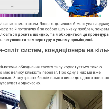
в’язаних із монтажем. Якщо ж довелося б монтувати одраз
 часу, та й потягнуло б за собою цілу низку проблем, зокрем
влюється досить швидко, та й обходиться ця процедура
ть регулювати температуру в усьому приміщенні.
-спліт систем, кондиціонера на кіль
кліматичне обладнання такого типу користується такою
 має велику кількість переваг. Про одну з них ми вже
изько 8 внутрішніх блоків всього лише до одного зовнішн
луговувати одночасно.