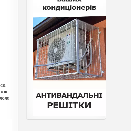
са.
акож
олола
я