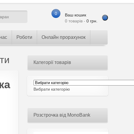
0
Ваш кошик
0 товарів -
0
грн.
нас
Роботи
Онлайн прорахунок
оти
Категорії товарів
ка
Вибрати категорію
Розстрочка від MonoBank