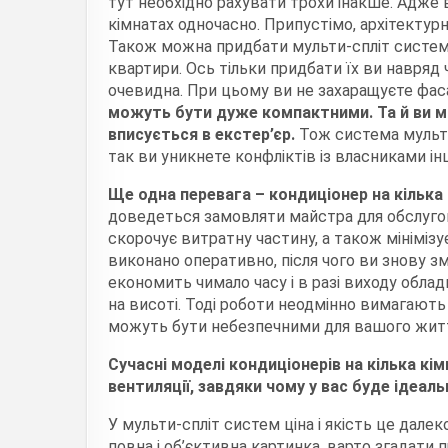
тут необхідно рахувати трохи інакше. Адже 
кімнатах одночасно. Припустімо, архітектур
Також можна придбати мульти-спліт систему
квартири. Ось тільки придбати їх ви навряд
очевидна. При цьому ви не захаращуєте фас
можуть бути дуже компактними. Та й ви м
вписується в екстер’єр.
Тож система мульти
так ви уникнете конфліктів із власниками ін
Ще одна перевага – кондиціонер на кілька
доведеться замовляти майстра для обслугов
скорочує витратну частину, а також мінімізу
виконано оперативно, після чого ви знову 
економить чимало часу і в разі виходу обла
на висоті. Тоді роботи неодмінно вимагають
можуть бути небезпечними для вашого жит
Сучасні моделі кондиціонерів на кілька к
вентиляції, завдяки чому у вас буде ідеал
У мульти-спліт систем ціна і якість це далек
повна і об’єктивна картинка, варто згадати 