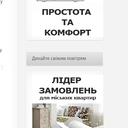
ту
і
Дихайте свіжим повітрям