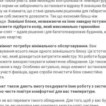
ви тільки уявіть: вам необхідно контролювати температуру
ні норми не забороняють встановити відразу 8 зовнішніх бл
 на 4 кімнати, що стане ідеальним рішенням для габаритн
 чи собі зможете дозволити. Так що економія більш ніж
ади.
Зовнішні блоки, незважаючи на їхню завидну потужн
ожете підібрати колір, який максимально гармонійно
-спліт – вдале рішення і для багатоповерхових будинків, 
ших квартир.
 кімнат потребує мінімального обслуговування.
Вам
ування всього лише одного зовнішнього блоку. Це істотн
є час, який доведеться витратити майстру. Усі роботи буд
зможете використовувати кліматичне обладнання. Це тако
днання з ладу. Особливо актуально, якщо елемент встановл
 участі фахівців, адже спроби почистити блок самостійно
тя.
імнат також дають змогу поєднувати їхню роботу з сист
ьно чисте повітря комфортної для вас температури.
о не всі переваги такого обладнання. Для того, щоб у вас б
про те, які недоліки має комплект мульти-спліт системи.