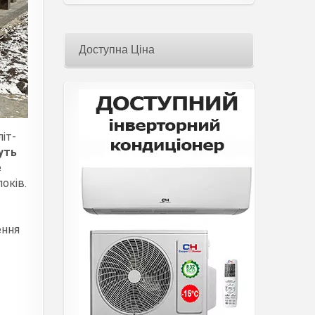
Доступна Ціна
іт-
уть
е
оків.
ення