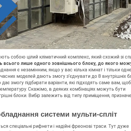
ть собою цілий кліматичний комплекс, який схожий зі спл
ть всього лише одного зовнішнього блоку, до якого мож
днання є незамінним, якщо у вас кілька кімнат і тільки одн
сучасних моделей дають змогу з’єднувати до 8 внутрішніх бл
 дає змогу підбирати варіанти, які підходять саме вам, щоб
емпературу. Скажімо, в деяких комбінаціях можуть бути
утрішні блоки. Вибір залежить від типу приміщення, признач
обладнання системи мульти-спліт
я спеціальні рифнети і надійні фреонові траси. Тут дуже