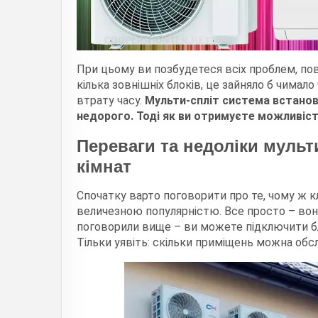
При цьому ви позбудетеся всіх проблем, по
кілька зовнішніх блоків, це зайняло б чимало
втрату часу.
Мульти-спліт система встано
недорого. Тоді як ви отримуєте можливіс
Переваги та недоліки мульти
кімнат
Спочатку варто поговорити про те, чому ж 
величезною популярністю. Все просто – воно
поговорили вище – ви можете підключити бл
Тільки уявіть: скільки приміщень можна обс