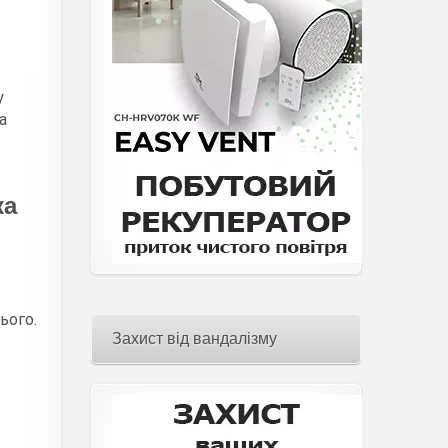
у
а
ка
ього.
Захист від вандалізму