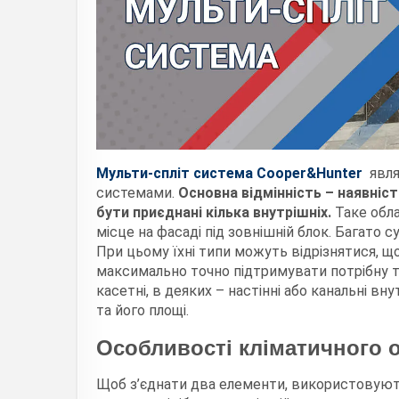
Мульти-спліт система Cooper&Hunter
являю
системами.
Основна відмінність – наявніс
бути приєднані кілька внутрішніх.
Таке обла
місце на фасаді під зовнішній блок. Багато 
При цьому їхні типи можуть відрізнятися, що
максимально точно підтримувати потрібну т
касетні, в деяких – настінні або канальні вн
та його площі.
Особливості кліматичного 
Щоб з’єднати два елементи, використовуютьс