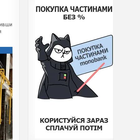
вивши
я