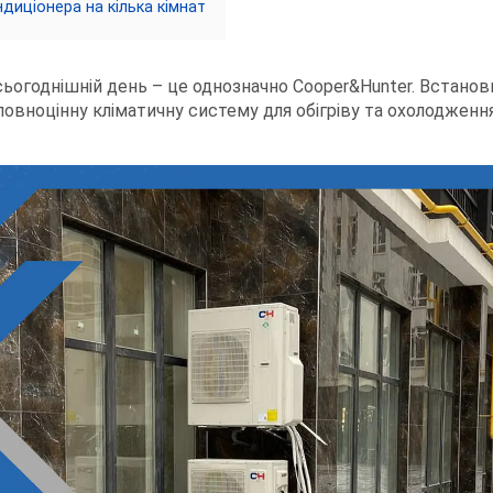
ндиціонера на кілька кімнат
а сьогоднішній день – це однозначно Cooper&Hunter. Встано
 повноцінну кліматичну систему для обігріву та охолодженн