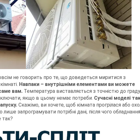
зовсім не говорить про те, що доведеться миритися з
кімнаті.
Навпаки – внутрішніми елементами ви можете
саме вам.
Температура виставляється з точністю до граду
дключати, якщо в цьому немає потреби.
Сучасні моделі т
апуску.
Скажімо, ви хочете, щоб кімната прогрілася або ох
 лише запрограмувати потрібні дані, після чого обладнанн
е так?