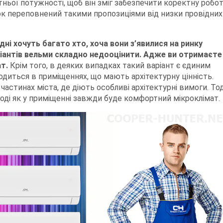
ньої потужності, щоб він зміг забезпечити коректну робо
нок переповнений такими пропозиціями від низки провідних
дні хочуть багато хто, хоча вони з’явилися на ринку
ріантів вельми складно недооцінити. Адже ви отримаєте
т.
Крім того, в деяких випадках такий варіант є єдиним
диться в приміщеннях, що мають архітектурну цінність.
астинах міста, де діють особливі архітектурні вимоги. Тод
тоді як у приміщенні завжди буде комфортний мікроклімат.