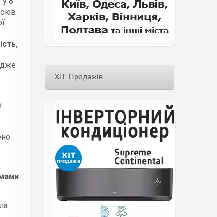
 у 8
оків.
ої
ість,
адже
ХІТ Продажів
о
е
ж
ено
емами
ула