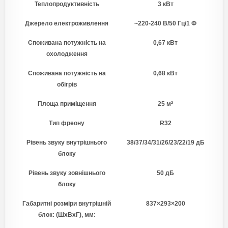
Теплопродуктивність
3 кВт
Джерело електроживлення
~220-240 В/50 Гц/1 Ф
Споживана потужність на
0,67 кВт
охолодження
Споживана потужність на
0,68 кВт
обігрів
Площа приміщення
25 м²
Тип фреону
R32
Рівень звуку внутрішнього
38/37/34/31/26/23/22/19 дБ
блоку
Рівень звуку зовнішнього
50 дБ
блоку
Габаритні розміри внутрішній
837×293×200
блок: (ШхВхГ), мм: