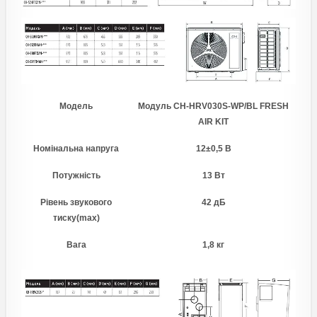
Модель
Модуль CH-HRV030S-WP/BL FRESH
AIR KIT
Номінальна напруга
12±0,5 В
Потужність
13 Вт
Рівень звукового
42 дБ
тиску(max)
Вага
1,8 кг