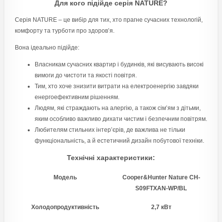
Для кого підійде серія NATURE?
Серія NATURE – це вибір для тих, хто прагне сучасних технологій,
комфорту та турботи про здоров’я.
Вона ідеально підійде:
Власникам сучасних квартир і будинків, які висувають високі
вимоги до чистоти та якості повітря.
Тим, хто хоче знизити витрати на електроенергію завдяки
енергоефективним рішенням.
Людям, які страждають на алергію, а також сім’ям з дітьми,
яким особливо важливо дихати чистим і безпечним повітрям.
Любителям стильних інтер’єрів, де важлива не тільки
функціональність, а й естетичний дизайн побутової техніки.
Технічні характеристики:
Модель
Cooper&Hunter Nature CH-
S09FTXAN-WP/BL
Холодопродуктивність
2,7 кВт