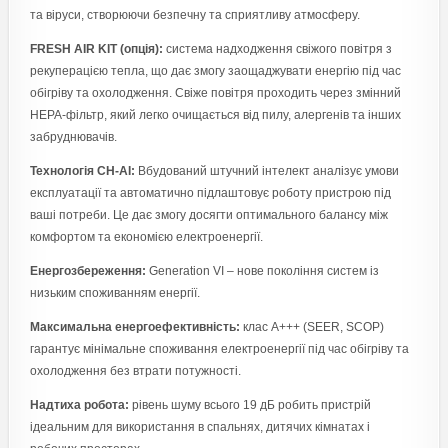
та віруси, створюючи безпечну та сприятливу атмосферу.
FRESH AIR KIT (опція):
система надходження свіжого повітря з
рекуперацією тепла, що дає змогу заощаджувати енергію під час
обігріву та охолодження. Свіже повітря проходить через змінний
HEPA-фільтр, який легко очищається від пилу, алергенів та інших
забруднювачів.
Технологія CH-AI:
Вбудований штучний інтелект аналізує умови
експлуатації та автоматично підлаштовує роботу пристрою під
ваші потреби. Це дає змогу досягти оптимального балансу між
комфортом та економією електроенергії.
Енергозбереження:
Generation VI – нове покоління систем із
низьким споживанням енергії.
Максимальна енергоефективність:
клас A+++ (SEER, SCOP)
гарантує мінімальне споживання електроенергії під час обігріву та
охолодження без втрати потужності.
Надтиха робота:
рівень шуму всього 19 дБ робить пристрій
ідеальним для використання в спальнях, дитячих кімнатах і