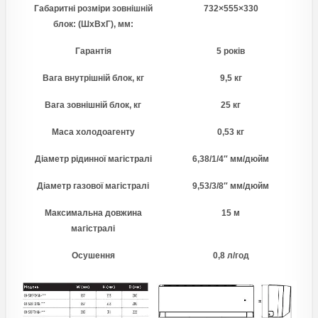
Габаритні розміри зовнішній
732×555×330
блок: (ШхВхГ), мм:
Гарантія
5 років
Вага внутрішній блок, кг
9,5 кг
Вага зовнішній блок, кг
25 кг
Маса холодоагенту
0,53 кг
Діаметр рідинної магістралі
6,38/1/4″ мм/дюйм
Діаметр газової магістралі
9,53/3/8″ мм/дюйм
Максимальна довжина
15 м
магістралі
Осушення
0,8 л/год