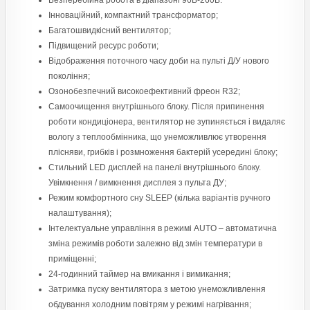
Безперебійна робота в діапазоні 96В-260В.
Інноваційний, компактний трансформатор;
Багатошвидкісний вентилятор;
Підвищений ресурс роботи;
Відображення поточного часу доби на пульті Д/У нового
покоління;
Озонобезпечний високоефективний фреон R32;
Самоочищення внутрішнього блоку. Після припинення
роботи кондиціонера, вентилятор не зупиняється і видаляє
вологу з теплообмінника, що унеможливлює утворення
плісняви, грибків і розмноження бактерій усередині блоку;
Стильний LED дисплей на панелі внутрішнього блоку.
Увімкнення / вимкнення дисплея з пульта ДУ;
Режим комфортного сну SLЕЕР (кілька варіантів ручного
налаштування);
Інтелектуальне управління в режимі AUTO – автоматична
зміна режимів роботи залежно від змін температури в
приміщенні;
24-годинний таймер на вмикання і вимикання;
Затримка пуску вентилятора з метою унеможливлення
обдування холодним повітрям у режимі нагрівання;