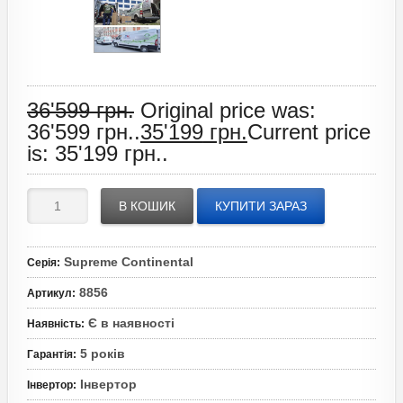
36'599
грн.
Original price was:
36'599 грн..
35'199
грн.
Current price
is: 35'199 грн..
В КОШИК
КУПИТИ ЗАРАЗ
Supreme Continental
Серія
:
8856
Артикул
:
Є в наявності
Наявність
:
5 років
Гарантія
:
Інвертор
Інвертор
: