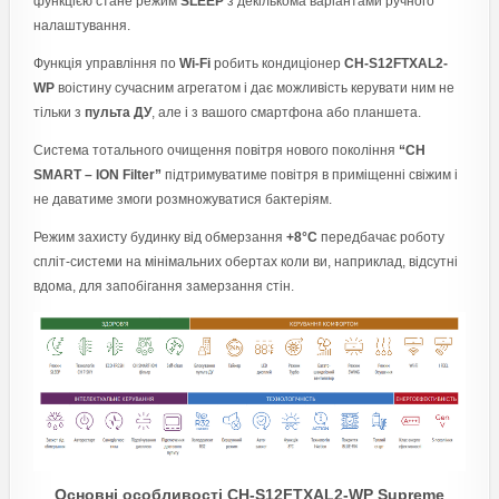
функцією стане режим
SLEEP
з декількома варіантами ручного
налаштування.
Функція управління по
Wi-Fi
робить кондиціонер
CH-S12FTXAL2-
WP
воістину сучасним агрегатом і дає можливість керувати ним не
тільки з
пульта ДУ
, але і з вашого смартфона або планшета.
Система тотального очищення повітря нового покоління
“CH
SMART – ION Filter”
підтримуватиме повітря в приміщенні свіжим і
не даватиме змоги розмножуватися бактеріям.
Режим захисту будинку від обмерзання
+8°C
передбачає роботу
спліт-системи на мінімальних обертах коли ви, наприклад, відсутні
вдома, для запобігання замерзання стін.
Основні особливості CH-S12FTXAL2-WP Supreme