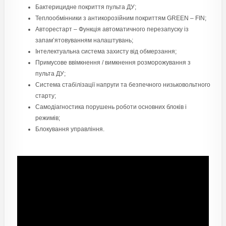
Бактерицидне покриття пульта ДУ;
Теплообмінники з антикорозійним покриттям GREEN – FIN;
Авторестарт – Функція автоматичного перезапуску із
запам’ятовуванням налаштувань;
Інтелектуальна система захисту від обмерзання;
Примусове ввімкнення / вимкнення розморожування з
пульта ДУ;
Система стабілізації напруги та безпечного низьковольтного
старту;
Самодіагностика порушень роботи основних блоків і
режимів;
Блокування управління.