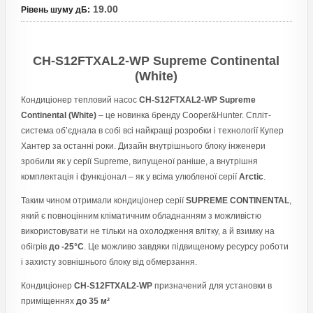
19.00
Рівень шуму дБ
:
CH-S12FTXAL2-WP Supreme Continental
(White)
Кондиціонер тепловий насос
CH-S12FTXAL2-WP Supreme
Continental (White)
– це новинка бренду Cooper&Hunter. Спліт-
система об’єднала в собі всі найкращі розробки і технології Купер
Хантер за останні роки. Дизайн внутрішнього блоку інженери
зробили як у серії Supreme, випущеної раніше, а внутрішня
комплектація і функціонал – як у всіма улюбленої серії
Arctic
.
Таким чином отримали кондиціонер серії
SUPREME CONTINENTAL
,
який є повноцінним кліматичним обладнанням з можливістю
використовувати не тільки на охолодження влітку, а й взимку на
обігрів
до -25°C
. Це можливо завдяки підвищеному ресурсу роботи
і захисту зовнішнього блоку від обмерзання.
Кондиціонер
CH-S12FTXAL2-WP
призначений для установки в
приміщеннях
до 35 м²