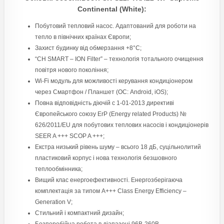
Continental (White):
Побутовий тепловий насос. Адаптований для роботи на
тепло в північних країнах Європи;
Захист будинку від обмерзання +8°C;
“CH SMART – ION Filter” – технологія тотального очищення
повітря нового покоління;
Wi-Fi модуль для можливості керування кондиціонером
через Смартфон / Планшет (ОС: Android, iOS);
Повна відповідність діючій c 1-01-2013 директиві
Європейського союзу ErP (Energy related Products) №
626/2011/EU для побутових теплових насосів і кондиціонерів
SEER A +++ SCOP A +++;
Екстра низький рівень шуму – всього 18 дБ, суцільнолитий
пластиковий корпус і нова технологія безшовного
теплообмінника;
Вищий клас енергоефективності. Енергозберігаюча
комплектація за типом A+++ Class Energy Efficiency –
Generation V;
Стильний і компактний дизайн;