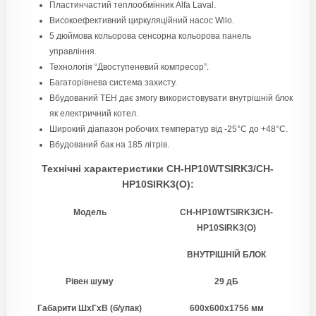
Пластинчастий теплообмінник Alfa Laval.
Високоефективний циркуляційний насос Wilo.
5 дюймова кольорова сенсорна кольорова панель
управління.
Технологія “Двоступеневий компресор”.
Багаторівнева система захисту.
Вбудований ТЕН дає змогу використовувати внутрішній блок
як електричний котел.
Широкий діапазон робочих температур від -25°С до +48°С.
Вбудований бак на 185 літрів.
Технічні характеристики CH-HP10WTSIRK3/CH-
HP10SIRK3(O):
Модель
CH-HP10WTSIRK3/CH-
HP10SIRK3(O)
ВНУТРІШНІЙ БЛОК
Рівен шуму
29 дБ
Габарити ШхГхВ (б/упак)
600x600x1756 мм