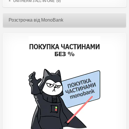
×
UNITHERM 3 ALL-IN-ONE (9)
Розстрочка від MonoBank