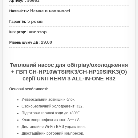
90661
Артикул
:
Немає в наявності
Наявність
:
5 років
Гарантія
:
Інвертор
Інвертор
:
29.00
Рівень шуму дБ
:
Тепловий насос для обігріву/охолодження
+ ГВП CH-HP10WTSIRK3/CH-HP10SIRK3(O)
серії UNITHERM 3 ALL-IN-ONE R32
Основні особливості:
Універсальний зовнішній блок.
Озонобезпечний холодоагент R32.
Підготовка гарячої води до +80°С.
Клас енергоефективності А++ / А.
Дистанційне Wi-Fi і BMS управління.
Двостадійний роторний компресор.