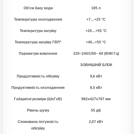
Об'єм баку води
185 л
Температура охолодження
+7…+25 °С
Температура нагріву
+20…+55 °С
Температура нагріву ГВП*
+40...+55 °С
Параметри живлення
220~240/1/50~ 60 (В/Ф/ Гц)
ЗОВНІШНІЙ БЛОК
Продуктивність обігріву
9,6 кВт
Продуктивність охолодження
8,5 кВт
Габаритні розміри (ШхГхВ)
982х427х787 мм
Рівень шуму
55 дБ
Споживана потужність
2,07 кВт
обігріву