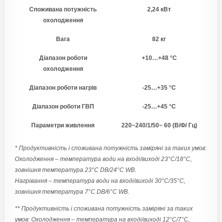
Споживана потужність
2,24 кВт
охолодження
Вага
82 кг
Діапазон роботи
+10…+48 °С
охолодження
Діапазон роботи нагрів
-25…+35 °С
Діапазон роботи ГВП
-25…+45 °С
Параметри живлення
220~240/1/50~ 60 (В/Ф/ Гц)
* Продуктивність і споживана потужність заміряні за таких умов:
Охолодження – температура води на вході/виході 23°С/18°С,
зовнішня температура 23°С DB/24°C WB.
Нагрівання – температура води на вході/виході 30°С/35°С,
зовнішня температура 7°С DB/6°C WB.
** Продуктивність і споживана потужність заміряні за таких
умов: Охолодження – температура на вході/виході 12°С/7°С,