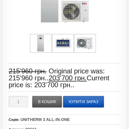
215'960
грн.
Original price was:
215'960 грн..
203'700
грн.
Current
price is: 203'700 грн..
В КОШИК
КУПИТИ ЗАРАЗ
UNITHERM 3 ALL-IN-ONE
Серія
: