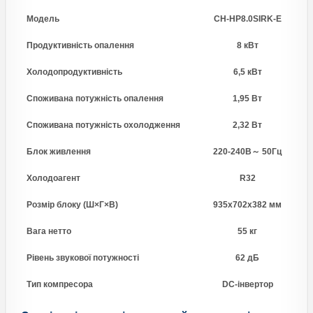
Модель
CH-HP8.0SIRK-E
Продуктивність опалення
8 кВт
Холодопродуктивність
6,5 кВт
Споживана потужність опалення
1,95 Вт
Споживана потужність охолодження
2,32 Вт
Блок живлення
220-240В～ 50Гц
Холодоагент
R32
Розмір блоку (Ш×Г×В)
935х702х382 мм
Вага нетто
55 кг
Рівень звукової потужності
62 дБ
Тип компресора
DC-інвертор