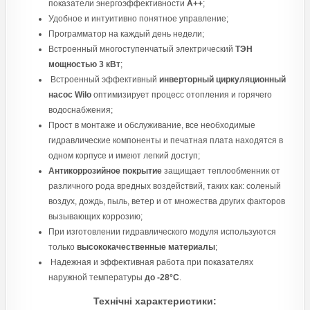
показатели энергоэффективности
A++
;
Удобное и интуитивно понятное управление;
Программатор на каждый день недели;
Встроенный многоступенчатый электрический
ТЭН
мощностью 3 кВт
;
Встроенный эффективный
инверторный циркуляционный
насос Wilo
оптимизирует процесс отопления и горячего
водоснабжения;
Прост в монтаже и обслуживание, все необходимые
гидравлические компоненты и печатная плата находятся в
одном корпусе и имеют легкий доступ;
Антикоррозийное покрытие
защищает теплообменник от
различного рода вредных воздействий, таких как: соленый
воздух, дождь, пыль, ветер и от множества других факторов
вызывающих коррозию;
При изготовлении гидравлического модуля используются
только
высококачественные материалы
;
Надежная и эффективная работа при показателях
наружной температуры
до -28°C
.
Технічні характеристики: