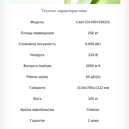
Технічні характеристики:
Модель
C&H CH-HRV20KDC
Площа приміщення
250 м²
Споживча потужність
0,950 кВт
Напруга
220 В
Витрата повітря
2000 м³/г
Рівень шуму
50 дБ(А)
Габарити
1134x785x1322 мм
Вага
100 кг
Країна виробництва
Гонконг
Гарантія
2 роки