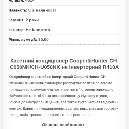
4014
Артикул
:
Є в наявності
Наявність
:
2 роки
Гарантія
:
Не інвертор
Інвертор
:
35.00
Рівень шуму дБ
:
Касетний кондиціонер Cooper&Hunter CH-
C050NK/CH-U050NK не інверторний R410A
Кондиціонер касетний не інверторний Cooper&Hunter CH-
C050NK/CH-U050NK
рівномірно розподіляє повітря по всьому
приміщенню, спрямовуючи потік повітря в 4 сторони одночасно.
Найчастіше касетні блоки
встановлюють у підвісну стелю
,
ближче до центру приміщення, але також зустрічається і відкритий
монтаж. Даний тип кондиціонерів ідеально підходить для торгових
площ, холів, тренажерних залів, кафе і ресторанів.
Основні особливості: