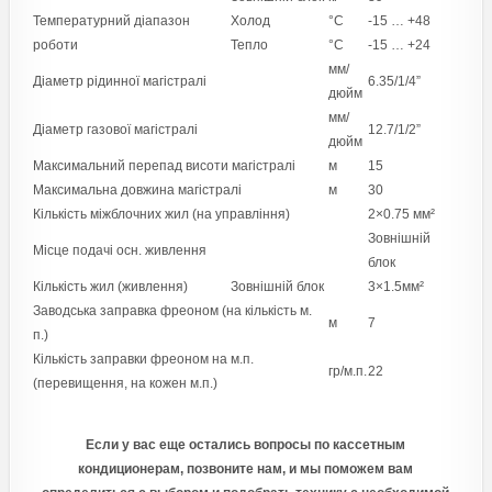
Температурний діапазон
Холод
°C
-15 … +48
роботи
Тепло
°C
-15 … +24
мм/
Діаметр рідинної магістралі
6.35/1/4”
дюйм
мм/
Діаметр газової магістралі
12.7/1/2”
дюйм
Максимальний перепад висоти магістралі
м
15
Максимальна довжина магістралі
м
30
Кількість міжблочних жил (на управління)
2×0.75 мм²
Зовнішній
Місце подачі осн. живлення
блок
Кількість жил (живлення)
Зовнішній блок
3×1.5мм²
Заводська заправка фреоном (на кількість м.
м
7
п.)
Кількість заправки фреоном на м.п.
гр/м.п.
22
(перевищення, на кожен м.п.)
Если у вас еще остались вопросы по кассетным
кондиционерам, позвоните нам, и мы поможем вам