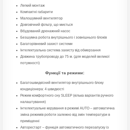
Легкий монтаж
Компактні габарити
Малошумний вентилятор
Довговічний фільтр, що миється
Вбудований дренажний насос
Безшумна робота внутрішнього і зовнішнього блоків
Багаторівневий захист системи
Інтелектуальна система захисту від обмерзання
Довжина трубопроводу до 75 м. (для моделей великої
потужності)
Функції та режими:
Багатошвидкісний вентилятор внутрішнього блоку
кондиціонера: 4 швидкості
Режим комфортного сну SLЕЕР (кілька варіантів ручного
налаштування)
Інтелектуальне керування в режимі AUTO – автоматична
зміна режимів роботи залежно від змін температури в
приміщенні
Авторестарт – функція автоматичного перезапуску із