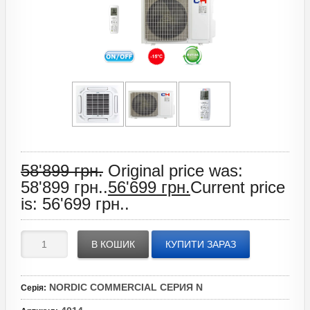
58'899
грн.
Original price was:
58'899 грн..
56'699
грн.
Current price
is: 56'699 грн..
В КОШИК
КУПИТИ ЗАРАЗ
NORDIC COMMERCIAL СЕРИЯ N
Серія
: