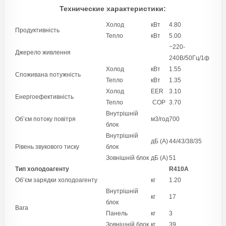
Технические характеристики:
Холод
кВт
4.80
Продуктивність
Тепло
кВт
5.00
~220-
Джерело живлення
240В/50Гц/1ф
Холод
кВт
1.55
Споживана потужність
Тепло
кВт
1.35
Холод
EER
3.10
Енергоефективність
Тепло
COP
3.70
Внутрішній
Об’єм потоку повітря
м3/год
700
блок
Внутрішній
дБ (A)
44/43/38/35
Рівень звукового тиску
блок
Зовнішній блок
дБ (A)
51
Тип холодоагенту
R410А
Об’єм зарядки холодоагенту
кг
1.20
Внутрішній
кг
17
блок
Вага
Панель
кг
3
Зовнішній блок
кг
39