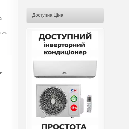
Доступна Ціна
й
ітря.