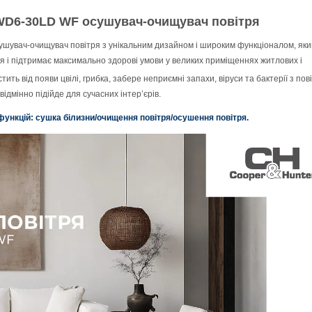
WD6-30LD WF осушувач-очищувач повітря
увач-очищувач повітря з унікальним дизайном і широким функціоналом, яки
 і підтримає максимально здорові умови у великих приміщеннях житлових і
тить від появи цвілі, грибка, забере неприємні запахи, віруси та бактерії з пов
ідмінно підійде для сучасних інтер’єрів.
функцій: сушка білизни/очищення повітря/осушення повітря.