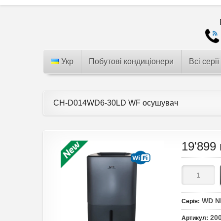
Укр
Побутові кондиціонери
Всі серії
CH-D014WD6-30LD WF осушувач
19'899
WD 
Серія
:
20
Артикул
: