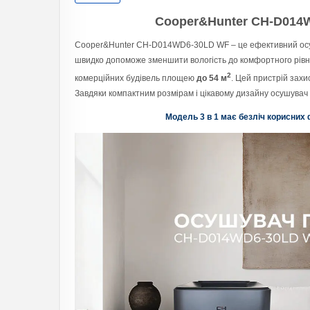
Cooper&Hunter CH-D014
Cooper&Hunter CH-D014WD6-30LD WF – це ефективний осуш
швидко допоможе зменшити вологість до комфортного рівня
2
комерційних будівель площею
до 54 м
. Цей пристрій захис
Завдяки компактним розмірам і цікавому дизайну осушувач в
Модель 3 в 1 має безліч корисних 