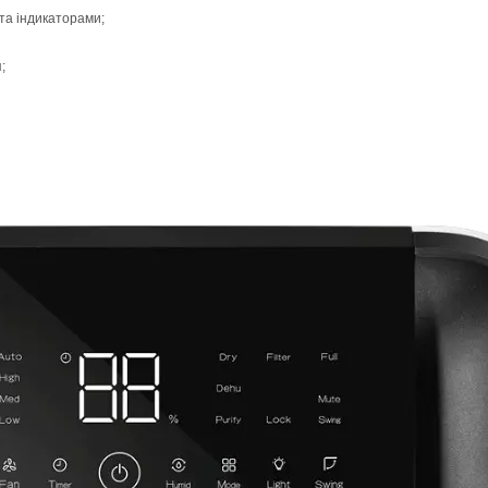
та індикаторами;
;