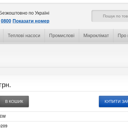
Безкоштовно по Україні
0800
Показати номер
Теплові насоси
Промислові
Мікроклімат
Про 
грн.
В КОШИК
КУПИТИ ЗА
NEW
0209