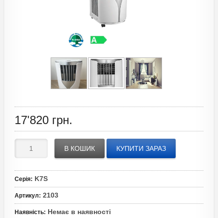
17'820
грн.
В КОШИК
КУПИТИ ЗАРАЗ
K7S
Серія
:
2103
Артикул
:
Немає в наявності
Наявність
: