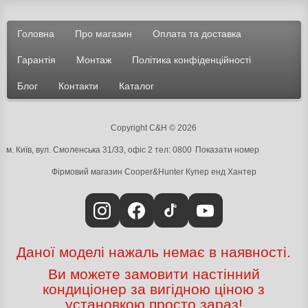
Головна
Про магазин
Оплата та доставка
Гарантія
Монтаж
Політика конфіденційності
Блог
Контакти
Каталог
Copyright C&H © 2026
м. Київ, вул. Смоленська 31/33, офіс 2 тел:
0800
Показати номер
Фірмовий магазин Cooper&Hunter
Купер енд Хантер
Даної моделі нажаль немає в наявності.
Ви можете замовити настінний
кондиціонер за вигідною ціною з
установкою просто зараз!