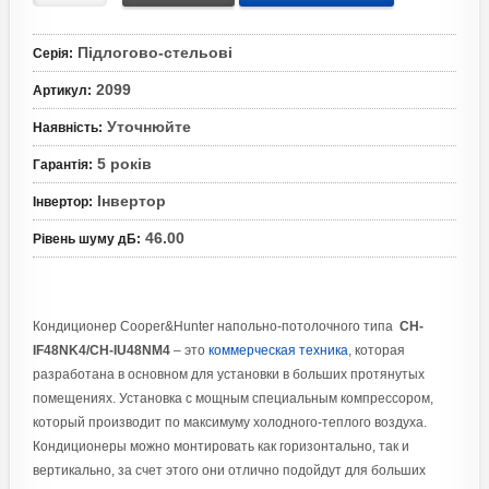
Підлогово-стельові
Серія
:
2099
Артикул
:
Уточнюйте
Наявність
:
5 років
Гарантія
:
Інвертор
Інвертор
:
46.00
Рівень шуму дБ
:
Кондиционер Cooper&Hunter напольно-потолочного типа
CH-
IF48NK4/CH-IU48NM4
– это
коммерческая техника
, которая
разработана в основном для установки в больших протянутых
помещениях. Установка с мощным специальным компрессором,
который производит по максимуму холодного-теплого воздуха.
Кондиционеры можно монтировать как горизонтально, так и
вертикально, за счет этого они отлично подойдут для больших