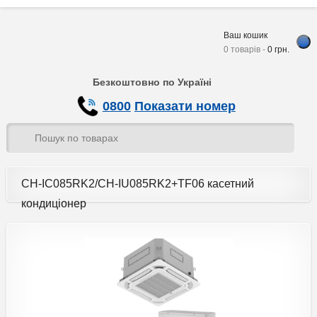
Ваш кошик
0 товарів -
0
грн.
Безкоштовно по Україні
0800
Показати номер
CH-IC085RK2/CH-IU085RK2+TF06 касетний
кондиціонер