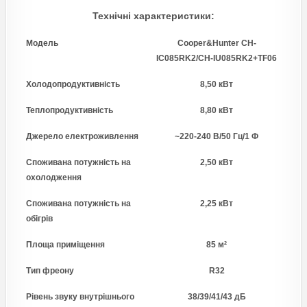
Технічні характеристики:
Модель
Cooper&Hunter CH-
IC085RK2/CH-IU085RK2+TF06
Холодопродуктивність
8,50 кВт
Теплопродуктивність
8,80 кВт
Джерело електроживлення
~220-240 В/50 Гц/1 Ф
Споживана потужність на
2,50 кВт
охолодження
Споживана потужність на
2,25 кВт
обігрів
Площа приміщення
85 м²
Тип фреону
R32
Рівень звуку внутрішнього
38/39/41/43 дБ