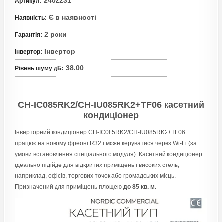
2402231
Артикул
:
Є в наявності
Наявність
:
2 роки
Гарантія
:
Інвертор
Інвертор
:
38.00
Рівень шуму дБ
:
CH-IC085RK2/CH-IU085RK2+TF06 касетний
кондиціонер
Інверторний кондиціонер CH-IC085RK2/CH-IU085RK2+TF06
працює на новому фреоні R32 і може керуватися через Wi-Fi (за
умови встановлення спеціального модуля). Касетний кондиціонер
ідеально підійде для відкритих приміщень і високих стель,
наприклад, офісів, торгових точок або громадських місць.
П
ризначений для приміщень площею
до 85 кв. м.