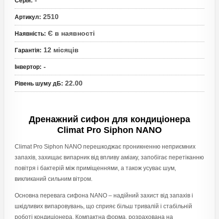
-
Серія
:
2510
Артикул
:
Є в наявності
Наявність
:
12 місяців
Гарантія
:
-
Інвертор
:
22.00
Рівень шуму дБ
:
Дренажний сифон для кондиціонера
Climat Pro Siphon NANO
Climat Pro Siphon NANO перешкоджає проникненню неприємних
запахів, захищає випарник від впливу аміаку, запобігає перетіканню
повітря і бактерій між приміщеннями, а також усуває шум,
викликаний сильним вітром.
Основна перевага сифона NANO – надійний захист від запахів і
шкідливих випаровувань, що сприяє більш тривалій і стабільній
роботі кондиціонера. Компактна форма, розрахована на