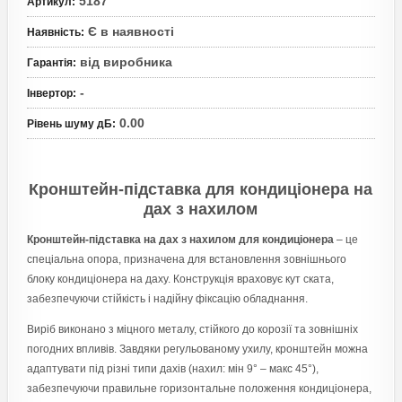
5187
Артикул
:
Є в наявності
Наявність
:
від виробника
Гарантія
:
-
Інвертор
:
0.00
Рівень шуму дБ
:
Кронштейн-підставка для кондиціонера на
дах з нахилом
Кронштейн-підставка на дах з нахилом для кондиціонера
– це
спеціальна опора, призначена для встановлення зовнішнього
блоку кондиціонера на даху. Конструкція враховує кут ската,
забезпечуючи стійкість і надійну фіксацію обладнання.
Виріб виконано з міцного металу, стійкого до корозії та зовнішніх
погодних впливів. Завдяки регульованому ухилу, кронштейн можна
адаптувати під різні типи дахів (нахил: мін 9° – макс 45°),
забезпечуючи правильне горизонтальне положення кондиціонера,