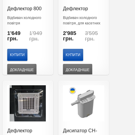
Дефлектор 800
Дефлектор
мм
стельовий
Відбивач холодного
Відбивач холодного
810х810 мм
повітря
повітря, для касетних
кондиціонерів
Original
Current
Original
Current
1'649
1'949
2'985
3'595
price
price
price
price
грн.
грн.
грн.
грн.
was:
is:
was:
is:
1'949
1'649
3'595
2'985
грн..
грн..
грн..
грн..
КУПИТИ
КУПИТИ
ДОКЛАДНІШЕ
ДОКЛАДНІШЕ
Дефлектор
Дисипатор CH-