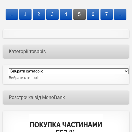
←
1
2
3
4
5
6
7
→
Категорії товарів
Вибрати категорію
Розстрочка від MonoBank