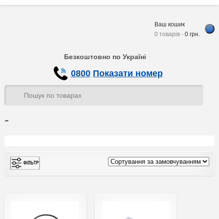
Ваш кошик
0 товарів -
0
грн.
Безкоштовно по Україні
0800
Показати номер
-
Інвертор
(339)
Не інвертор
(69)