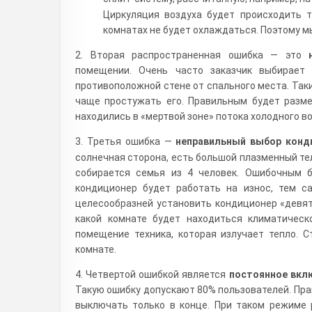
Циркуляция воздуха будет происходить т
комнатах не будет охлаждаться. Поэтому м
2. Вторая распространенная ошибка — это
помещении. Очень часто заказчик выбирает 
противоположной стене от спального места. Так
чаще простужать его. Правильным будет разм
находились в «мертвой зоне» потока холодного во
3. Третья ошибка —
неправильный выбор конд
солнечная сторона, есть большой плазменный те
собирается семья из 4 человек. Ошибочным б
кондиционер будет работать на износ, тем с
целесообразней установить кондиционер «девят
какой комнате будет находиться климатическ
помещение техника, которая излучает тепло. 
комнате.
4. Четвертой ошибкой является
постоянное вкл
Такую ошибку допускают 80% пользователей. Пра
выключать только в конце. При таком режиме 