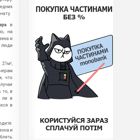
седних
нату.
ера
в
о, на
века и
ы люди
а 21м
,
²
ечерам
м, что
лучае
 то, в
ь ли в
ихся в
одите.
зона и
еблять