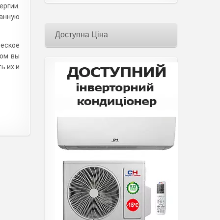
ергии.
данную
Доступна Ціна
ческое
зом вы
ь их и