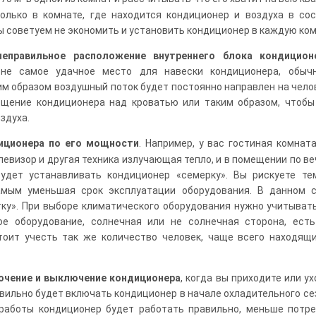
олько в комнате, где находится кондиционер и воздуха в со
ы советуем не экономить и установить кондиционер в каждую ком
неправильное расположение внутреннего блока кондицион
не самое удачное место для навески кондиционера, обычн
им образом воздушный поток будет постоянно направлен на чело
ещение кондиционера над кроватью или таким образом, чтоб
здуха.
иционера по его мощности
. Например, у вас гостиная комнат
левизор и другая техника излучающая тепло, и в помещении по в
удет устанавливать кондиционер «семерку». Вы рискуете те
амым уменьшая срок эксплуатации оборудования. В данном с
ку». При выборе климатического оборудования нужно учитывать
ое оборудование, солнечная или не солнечная сторона, ест
Стоит учесть так же количество человек, чаще всего находящ
ючение и выключение кондиционера
, когда вы приходите или ух
вильно будет включать кондиционер в начале охладительного се
работы кондиционер будет работать правильно, меньше потр