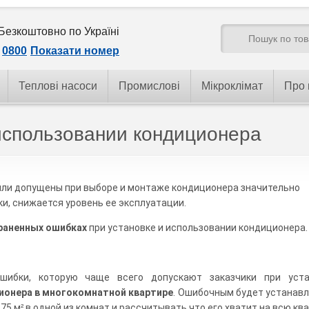
Безкоштовно по Україні
0800
Показати номер
Теплові насоси
Промислові
Мікроклімат
Про 
 использовании кондиционера
были допущены при выборе и монтаже кондиционера значительно
и, снижается уровень ее эксплуатации.
раненных ошибках
при установке и использовании кондиционера.
шибки, которую чаще всего допускают заказчики при уста
ионера в многокомнатной квартире
. Ошибочным будет устанав
 75 м
в одной из комнат и рассчитывать что его хватит на всю ква
²