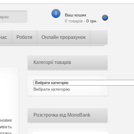
0
Ваш кошик
0 товарів -
0
грн.
нас
Роботи
Онлайн прорахунок
Категорії товарів
Вибрати категорію
Розстрочка від MonoBank
новке
ливать
ртиру.