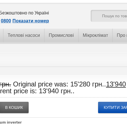
Безкоштовно по Україні
0800
Показати номер
Теплові насоси
Промислові
Мікроклімат
Про 
грн.
Original price was: 15'280 грн..
13'940
rent price is: 13'940 грн..
В КОШИК
КУПИТИ ЗА
um inverter