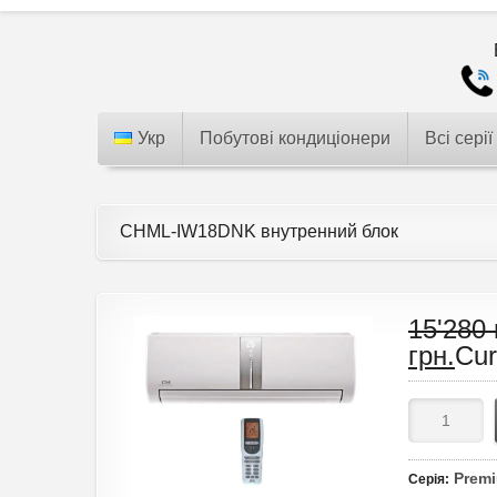
Укр
Побутові кондиціонери
Всі серії
CHML-IW18DNK внутренний блок
15'280
грн.
Cur
Premi
Серія
: