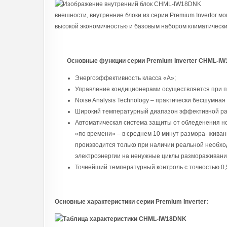
Озоноб
внешности, внутренние блоки из серии Premium Invertor м
высокой экономичностью и базовым набором климатически
Основные функции cерии Premium Inverter CHML-IW
Энергоэффективность класса «А»;
Управление кондиционерами осуществляется при п
Noise Analysis Technology – практически бесшумная
Широкий температурный диапазон эффективной рабо
Автоматическая система защиты от обледенения нов
«по времени» – в среднем 10 минут размора- жива
производится только при наличии реальной необхо
электроэнергии на ненужные циклы размораживани
Точнейший температурный контроль с точностью 0,
Основные характеристики cерии Premium Inverter: