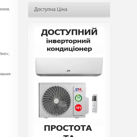
Доступна Ціна
локом,
eel»;
ивания