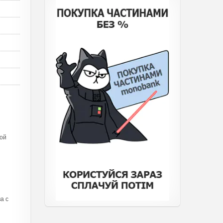
бой
а с