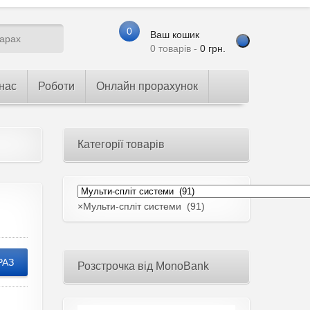
0
Ваш кошик
0 товарів -
0
грн.
нас
Роботи
Онлайн прорахунок
Категорії товарів
×
Мульти-спліт системи (91)
РАЗ
Розстрочка від MonoBank