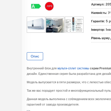
20
Артикул
:
У
Наявність
:
5 
Гарантія
:
Ін
Інвертор
:
Рівень шуму
Опис
Внутренний блок для
мульти-сплит системы
серии Premiu
дизайн. Единственная серия была разработана для дизай
Модель выпускается в пяти размерах, что с легкостью обес
Так же вас порадует простой и многофункциональный пуль
Данная модель выполнена с соблюдением всех экологическ
гарантией от завода производителя.