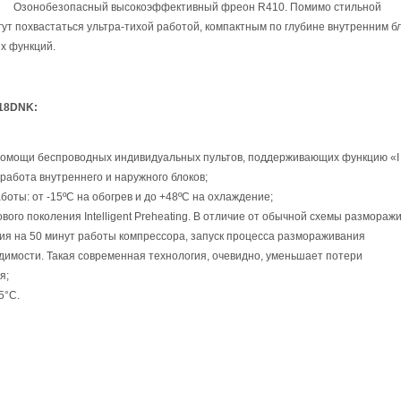
езопасный высокоэффективный фреон R410. Помимо стильной
огут похвастаться ультра-тихой работой, компактным по глубине внутренним б
х функций.
18DNK:
омощи беспроводных индивидуальных пультов, поддерживающих функцию «I f
 работа внутреннего и наружного блоков;
ты: от -15ºС на обогрев и до +48ºС на охлаждение;
ого поколения Intelligent Preheating. В отличие от обычной схемы размораж
ния на 50 минут работы компрессора, запуск процесса размораживания
димости. Такая современная технология, очевидно, уменьшает потери
я;
5°C.