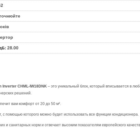
52
точнюйте
років
вертор
28.00
 дБ
:
m Inverter CHML-IW18DNK
– это уникальный блок, который вписывается в лю
нерских решений.
печит вам комфорт от 20 до 50 м².
т, с помощью которого можно будет использовать все функции кондиционера.
их и санитарных норм и отвечает высоким показателям европейского качеств