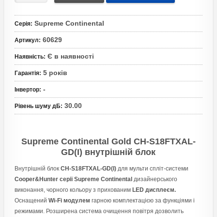
Supreme Continental
Серія
:
60629
Артикул
:
Є в наявності
Наявність
:
5 років
Гарантія
:
-
Інвертор
:
30.00
Рівень шуму дБ
:
Supreme Continental Gold CH-S18FTXAL-
GD(I) внутрішній блок
Внутрішній блок
CH-S18FTXAL-GD(I)
для мульти спліт-системи
Cooper&Hunter
серії Supreme Continental
дизайнерського
виконання, чорного кольору з прихованим
LED дисплеєм.
Оснащений
Wi-Fi модулем
гарною комплектацією за функціями і
режимами. Розширена система очищення повітря дозволить