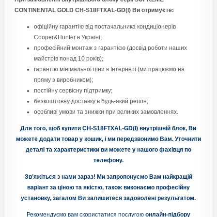
CONTINENTAL GOLD CH-S18FTXAL-GD(I)
Ви отримуєте:
офіційну гарантію від постачальника кондиціонерів
Cooper&Hunter в Україні;
професійний монтаж з гарантією (досвід роботи наших
майстрів понад 10 років);
гарантію мінімальної ціни в Інтернеті (ми працюємо на
пряму з виробником);
постійну сервісну підтримку;
безкоштовну доставку в будь-який регіон;
особливі умови та знижки при великих замовленнях.
Для того, щоб купити CH-S18FTXAL-GD(I) внутрішній блок, Ви
можете додати товар у кошик, і ми передзвонимо Вам. Уточнити
деталі та характеристики ви можете у нашого фахівця по
телефону.
Зв’яжіться з нами зараз! Ми запропонуємо Вам найкращій
варіант за ціною та якістю, також виконаємо професійну
установку, загалом Ви залишитеся задоволені результатом.
Рекомендуємо вам скористатися послугою
онлайн-підбору