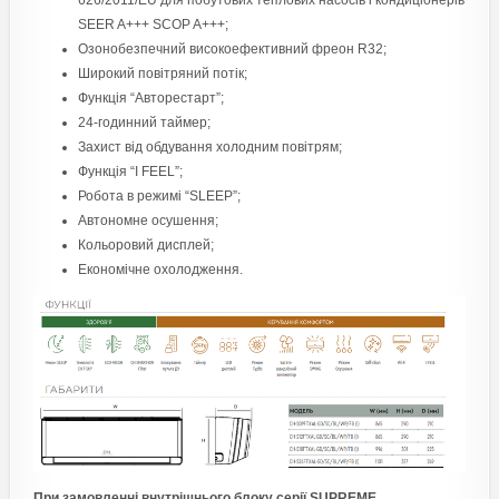
SEER A+++ SCOP A+++;
Озонобезпечний високоефективний фреон R32;
Широкий повітряний потік;
Функція “Авторестарт”;
24-годинний таймер;
Захист від обдування холодним повітрям;
Функція “I FEEL”;
Робота в режимі “SLEEP”;
Автономне осушення;
Кольоровий дисплей;
Економічне охолодження.
При замовленні внутрішнього блоку серії SUPREME