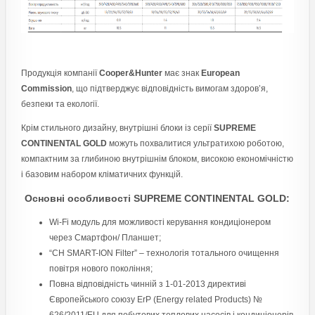
Продукція компанії
Cooper&Hunter
має знак
European
Commission
, що підтверджує відповідність вимогам здоров’я,
безпеки та екології.
Крім стильного дизайну, внутрішні блоки із серії
SUPREME
CONTINENTAL GOLD
можуть похвалитися ультратихою роботою,
компактним за глибиною внутрішнім блоком, високою економічністю
і базовим набором кліматичних функцій.
Основні особливості SUPREME CONTINENTAL GOLD:
Wi-Fi модуль для можливості керування кондиціонером
через Смартфон/ Планшет;
“CH SMART-ION Filter” – технологія тотального очищення
повітря нового покоління;
Повна відповідність чинній з 1-01-2013 директиві
Європейського союзу ErP (Energy related Products) №
626/2011/EU для побутових теплових насосів і кондиціонерів